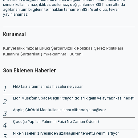
izinsiz kullanılamaz, iktibas edilemez, değiştirilemez.BIST ismi altında
açıklanan tüm bilgilerin telif hakları tamamen BIST'e ait olup, tekrar
yayınlanamaz.
Kurumsal
Künye
Hakkımızda
Hukuki Şartlar
Gizlilik Politikası
Çerez Politikası
Kullanım Şartları
İletişim
Reklam
Mail Bülteni
Son Eklenen Haberler
FED faiz artırımlarında hisseler ne yapar
Elon Musk’tan SpaceX için 1 trilyon dolarlık gelir ve ay fabrikası hedefi
Apple, Çin’deki Mac kullanıcılarını Alibaba’ya bağlıyor
Çocuğa Yapılan Yatırımın Faizi Ne Zaman Ödenir?
Nike hisseleri zirvesinden uzaklaşırken temettü verimi artıyor