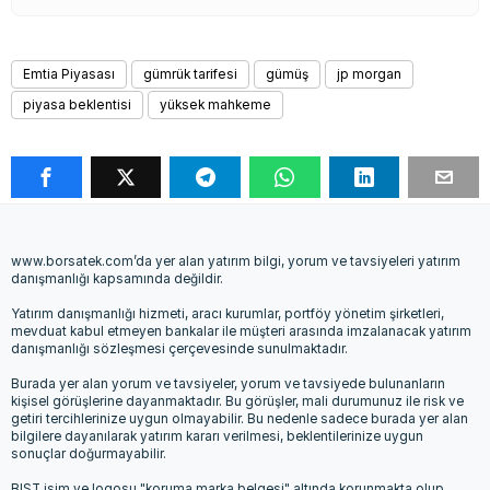
Emtia Piyasası
gümrük tarifesi
gümüş
jp morgan
piyasa beklentisi
yüksek mahkeme
www.borsatek.com’da yer alan yatırım bilgi, yorum ve tavsiyeleri yatırım
danışmanlığı kapsamında değildir.
Yatırım danışmanlığı hizmeti, aracı kurumlar, portföy yönetim şirketleri,
mevduat kabul etmeyen bankalar ile müşteri arasında imzalanacak yatırım
danışmanlığı sözleşmesi çerçevesinde sunulmaktadır.
Burada yer alan yorum ve tavsiyeler, yorum ve tavsiyede bulunanların
kişisel görüşlerine dayanmaktadır. Bu görüşler, mali durumunuz ile risk ve
getiri tercihlerinize uygun olmayabilir. Bu nedenle sadece burada yer alan
bilgilere dayanılarak yatırım kararı verilmesi, beklentilerinize uygun
sonuçlar doğurmayabilir.
BIST isim ve logosu "koruma marka belgesi" altında korunmakta olup