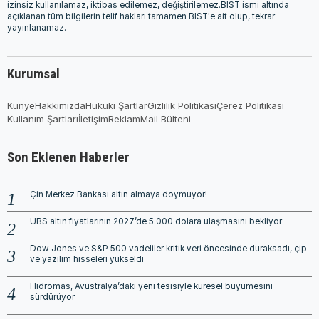
izinsiz kullanılamaz, iktibas edilemez, değiştirilemez.BIST ismi altında
açıklanan tüm bilgilerin telif hakları tamamen BIST'e ait olup, tekrar
yayınlanamaz.
Kurumsal
Künye
Hakkımızda
Hukuki Şartlar
Gizlilik Politikası
Çerez Politikası
Kullanım Şartları
İletişim
Reklam
Mail Bülteni
Son Eklenen Haberler
Çin Merkez Bankası altın almaya doymuyor!
UBS altın fiyatlarının 2027’de 5.000 dolara ulaşmasını bekliyor
Dow Jones ve S&P 500 vadeliler kritik veri öncesinde duraksadı, çip
ve yazılım hisseleri yükseldi
Hidromas, Avustralya’daki yeni tesisiyle küresel büyümesini
sürdürüyor