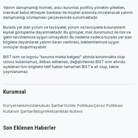
Yatırım danışmanlığı hizmeti, aracı kurumlar, portföy yönetim şirketleri,
mevduat kabul etmeyen bankalar ile müşteri arasında imzalanacak yatırım
danışmanlığı sözleşmesi çerçevesinde sunulmaktadır.
Burada yer alan yorum ve tavsiyeler, yorum ve tavsiyede bulunanların
kişisel görüşlerine dayanmaktadır. Bu görüşler, mali durumunuz ile risk ve
getiri tercihlerinize uygun olmayabilir. Bu nedenle sadece burada yer alan
bilgilere dayanılarak yatırım kararı verilmesi, beklentilerinize uygun
sonuçlar doğurmayabilir.
BIST isim ve logosu "koruma marka belgesi" altında korunmakta olup
izinsiz kullanılamaz, iktibas edilemez, değiştirilemez.BIST ismi altında
açıklanan tüm bilgilerin telif hakları tamamen BIST'e ait olup, tekrar
yayınlanamaz.
Kurumsal
Künye
Hakkımızda
Hukuki Şartlar
Gizlilik Politikası
Çerez Politikası
Kullanım Şartları
İletişim
Reklam
Mail Bülteni
Son Eklenen Haberler