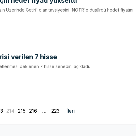
çin hedef fiyatı yükseltti
sin Üzerinde Getiri' olan tavsiyesini 'NÖTR'e düşürdü hedef fiyatını
isi verilen 7 hisse
etlenmesi beklenen 7 hisse senedini açıkladı.
13
214
215
216
…
223
İleri