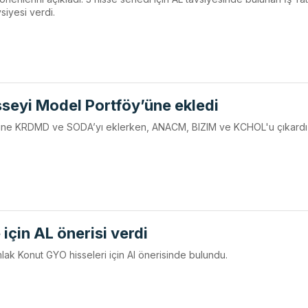
siyesi verdi.
isseyi Model Portföy’üne ekledi
öyüne KRDMD ve SODA’yı eklerken, ANACM, BIZIM ve KCHOL'u çıkardı
e için AL önerisi verdi
mlak Konut GYO hisseleri için Al önerisinde bulundu.