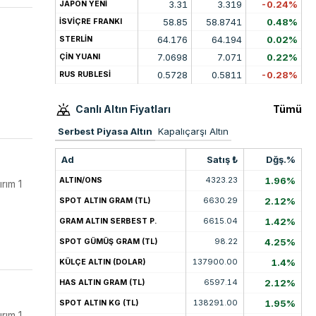
3.31
3.319
-0.24%
JAPON YENİ
58.85
58.8741
0.48%
İSVİÇRE FRANKI
64.176
64.194
0.02%
STERLİN
7.0698
7.071
0.22%
ÇİN YUANI
0.5728
0.5811
-0.28%
RUS RUBLESİ
Canlı Altın Fiyatları
Tümü
Serbest Piyasa Altın
Kapalıçarşı Altın
Ad
Satış ₺
Dğş.%
4323.23
1.96%
ALTIN/ONS
ırım 1
6630.29
2.12%
SPOT ALTIN GRAM (TL)
6615.04
1.42%
GRAM ALTIN SERBEST P.
98.22
4.25%
SPOT GÜMÜŞ GRAM (TL)
137900.00
1.4%
KÜLÇE ALTIN (DOLAR)
6597.14
2.12%
HAS ALTIN GRAM (TL)
138291.00
1.95%
SPOT ALTIN KG (TL)
ırım 1