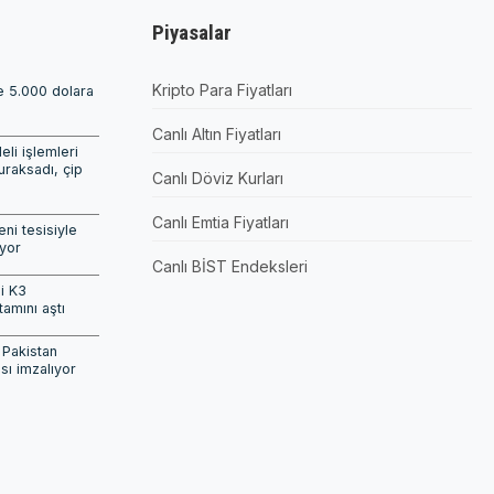
Piyasalar
Kripto Para Fiyatları
de 5.000 dolara
Canlı Altın Fiyatları
i işlemleri
uraksadı, çip
Canlı Döviz Kurları
i
Canlı Emtia Fiyatları
ni tesisiyle
yor
Canlı BİST Endeksleri
i K3
tamını aştı
 Pakistan
ı imzalıyor