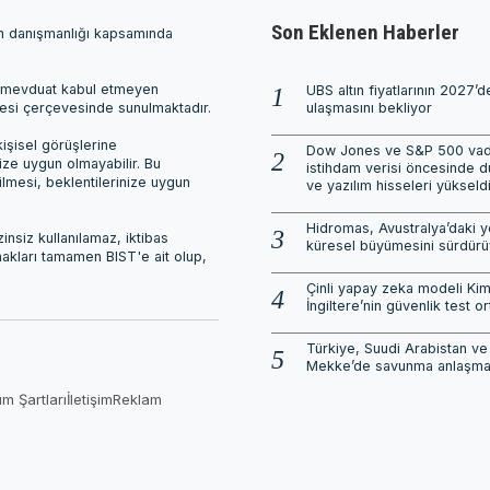
Son Eklenen Haberler
ım danışmanlığı kapsamında
ri, mevduat kabul etmeyen
UBS altın fiyatlarının 2027’
mesi çerçevesinde sunulmaktadır.
ulaşmasını bekliyor
işisel görüşlerine
Dow Jones ve S&P 500 vadel
nize uygun olmayabilir. Bu
istihdam verisi öncesinde d
ilmesi, beklentilerinize uygun
ve yazılım hisseleri yükseld
Hidromas, Avustralya’daki ye
nsiz kullanılamaz, iktibas
küresel büyümesini sürdürü
 hakları tamamen BIST'e ait olup,
Çinli yapay zeka modeli Kim
İngiltere’nin güvenlik test or
Türkiye, Suudi Arabistan ve
Mekke’de savunma anlaşmas
ım Şartları
İletişim
Reklam