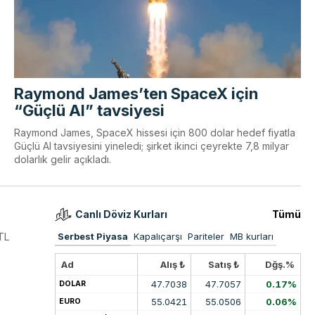
Raymond James’ten SpaceX için
“Güçlü Al” tavsiyesi
Raymond James, SpaceX hissesi için 800 dolar hedef fiyatla
Güçlü Al tavsiyesini yineledi; şirket ikinci çeyrekte 7,8 milyar
dolarlık gelir açıkladı.
Canlı Döviz Kurları
Tümü
 TL
Serbest Piyasa
Kapalıçarşı
Pariteler
MB kurları
Ad
Alış ₺
Satış ₺
Dğş.%
47.7038
47.7057
0.17%
DOLAR
55.0421
55.0506
0.06%
EURO