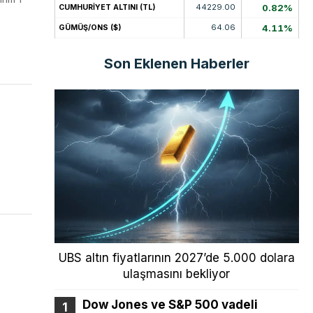
44229.00
0.82%
CUMHURİYET ALTINI (TL)
64.06
4.11%
GÜMÜŞ/ONS ($)
Son Eklenen Haberler
UBS altın fiyatlarının 2027’de 5.000 dolara
ulaşmasını bekliyor
Dow Jones ve S&P 500 vadeli