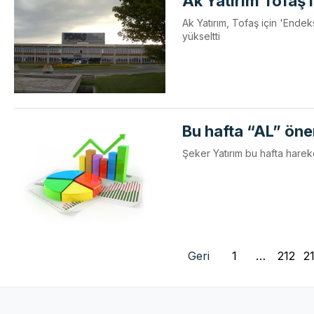
Ak Yatırım Tofaş i
Ak Yatırım, Tofaş için 'Endek
yükseltti
Bu hafta “AL” öner
Şeker Yatırım bu hafta harek
Geri
1
…
212
2