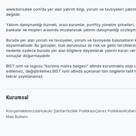
www.borsatek.com’da yer alan yatırım bilgi, yorum ve tavsiyeleri yatır
değildir.
Yatırım danışmanlığı hizmeti, aracı kurumlar, portföy yönetim şirketle
bankalar ile müşteri arasında imzalanacak yatırım danışmanlığı sözleş
Burada yer alan yorum ve tavsiyeler, yorum ve tavsiyede bulunanların k
dayanmaktadır. Bu görüşler, mali durumunuz ile risk ve getiri tercihleri
nedenle sadece burada yer alan bilgilere dayanılarak yatırım kararı ver
sonuçlar doğurmayabilir.
BIST isim ve logosu "koruma marka belgesi" altında korunmakta olup izi
edilemez, değiştirilemez.BIST ismi altında açıklanan tüm bilgilerin telif
tekrar yayınlanamaz.
Kurumsal
Künye
Hakkımızda
Hukuki Şartlar
Gizlilik Politikası
Çerez Politikası
Kullan
Mail Bülteni