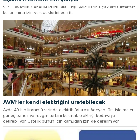
Sivil Havacılık Genel Müdürü Bilal Ekşi, yolcuların uçaklarda internet
kullanımına izin vereceklerini belirtti.
AVM’ler kendi elektriğini üretebilecek
Ayda 40 bin liranın üzerinde elektrik faturası ödeyen tüm işletmeler
güneş paneli ve rüzgar türbini kurarak elektriği bedavaya
getirebiliyor. Üstelik bunun için kamudan izin de gerekmiyor