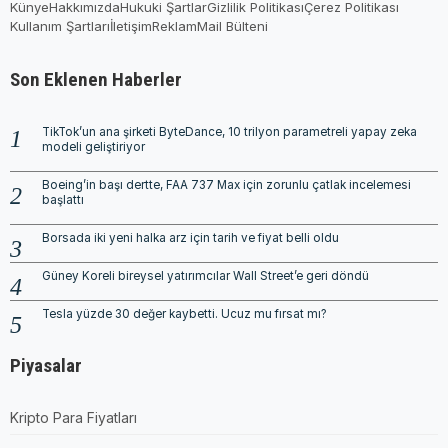
Künye
Hakkımızda
Hukuki Şartlar
Gizlilik Politikası
Çerez Politikası
Kullanım Şartları
İletişim
Reklam
Mail Bülteni
Son Eklenen Haberler
TikTok’un ana şirketi ByteDance, 10 trilyon parametreli yapay zeka
modeli geliştiriyor
Boeing’in başı dertte, FAA 737 Max için zorunlu çatlak incelemesi
başlattı
Borsada iki yeni halka arz için tarih ve fiyat belli oldu
Güney Koreli bireysel yatırımcılar Wall Street’e geri döndü
Tesla yüzde 30 değer kaybetti. Ucuz mu fırsat mı?
Piyasalar
Kripto Para Fiyatları