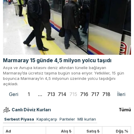
Marmaray 15 günde 4,5 milyon yolcu taşıdı
Asya ve Avrupa kıtasını deniz altından tünelle bağlayan
Marmaray’da ücretsiz taşıma bugün sona eriyor. Yetkililer, 15 gün
boyunca Marmaray’ın 4,5 milyonun üzerinde yolcu taşıdığını
açıkladı.
Geri
1
…
713
714
715
716
717
718
İleri
Canlı Döviz Kurları
Tümü
Serbest Piyasa
Kapalıçarşı
Pariteler
MB kurları
Ad
Alış ₺
Satış ₺
Dğş.%