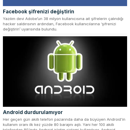
Facebook şifrenizi değiştirin
Yazılım devi Adobe’un 38 milyon kullanıcısına ait şifrelerin çalındığı
hacker saldırısının ardından, Facebook kullanıcılarına ‘şifrenizi
değiştirin’ uyarısında bulundu.
Android durdurulamıyor
Her geçen gün akıllı telefon pazarında daha da büyüyen Android'in
kullanım oranı ilk kez yüzde 80 barajını aştı. Yani her 100 akıllı
telefondan 80'inde Android işletim sistemi kullanılıyor. Android