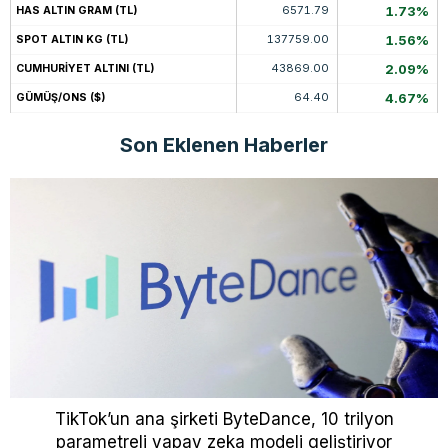
6571.79
1.73%
HAS ALTIN GRAM (TL)
137759.00
1.56%
SPOT ALTIN KG (TL)
43869.00
2.09%
CUMHURİYET ALTINI (TL)
64.40
4.67%
GÜMÜŞ/ONS ($)
Son Eklenen Haberler
TikTok’un ana şirketi ByteDance, 10 trilyon
parametreli yapay zeka modeli geliştiriyor