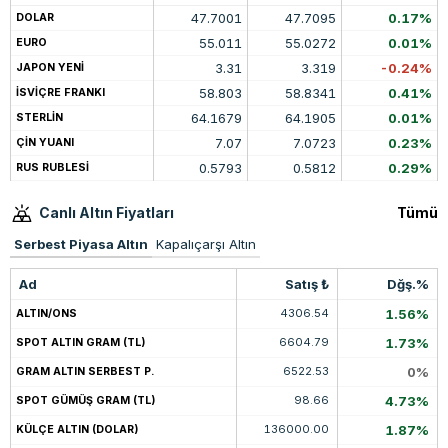
47.7001
47.7095
0.17%
DOLAR
55.011
55.0272
0.01%
EURO
3.31
3.319
-0.24%
JAPON YENİ
58.803
58.8341
0.41%
İSVİÇRE FRANKI
64.1679
64.1905
0.01%
STERLİN
7.07
7.0723
0.23%
ÇİN YUANI
0.5793
0.5812
0.29%
RUS RUBLESİ
Canlı Altın Fiyatları
Tümü
Serbest Piyasa Altın
Kapalıçarşı Altın
Ad
Satış ₺
Dğş.%
4306.54
1.56%
ALTIN/ONS
6604.79
1.73%
SPOT ALTIN GRAM (TL)
6522.53
0%
GRAM ALTIN SERBEST P.
98.66
4.73%
SPOT GÜMÜŞ GRAM (TL)
136000.00
1.87%
KÜLÇE ALTIN (DOLAR)