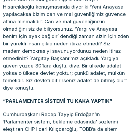
Hisarcıklıoğlu konuşmasında diyor ki ‘Yeni Anayasa
yapılacaksa bizim can ve mal güvenliğimiz güvence
altına alınmalıdır’. Can ve mal güvenliğinizin
olmadığını siz de biliyorsunuz. ‘Yargı ve Anayasa
benim için ayak bağıdır’ dendiği zaman sizin içinizden
bir yürekli insan çıkıp neden itiraz etmedi? Siz
madem demokrasiyi savunuyordunuz neden itiraz
etmediniz? Yargıtay Başkanı’mız açıkladı. Yargıya
güven yüzde 30’lara düştü, diye. Bir ülkede adalet
yoksa o ülkede devlet yoktur; çünkü adalet, mülkün
temelidir. Siz devleti bitirirseniz adalet de bitmiş olur”
diye konuştu.
“PARLAMENTER SİSTEMİ TU KAKA YAPTIK”
Cumhurbaşkanı Recep Tayyip Erdoğan’ın
‘Parlamenter sistem, bekleme odasında’ sözlerini
eleştiren CHP lideri Kılıçdaroğlu, TOBB’a da sitem