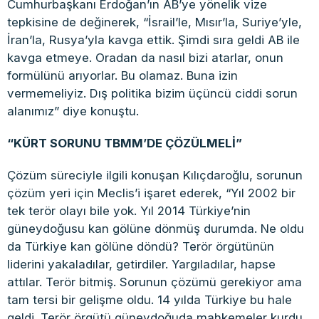
Cumhurbaşkanı Erdoğan’ın AB’ye yönelik vize
tepkisine de değinerek, “İsrail’le, Mısır’la, Suriye’yle,
İran’la, Rusya’yla kavga ettik. Şimdi sıra geldi AB ile
kavga etmeye. Oradan da nasıl bizi atarlar, onun
formülünü arıyorlar. Bu olamaz. Buna izin
vermemeliyiz. Dış politika bizim üçüncü ciddi sorun
alanımız” diye konuştu.
“KÜRT SORUNU TBMM’DE ÇÖZÜLMELİ”
Çözüm süreciyle ilgili konuşan Kılıçdaroğlu, sorunun
çözüm yeri için Meclis’i işaret ederek, “Yıl 2002 bir
tek terör olayı bile yok. Yıl 2014 Türkiye’nin
güneydoğusu kan gölüne dönmüş durumda. Ne oldu
da Türkiye kan gölüne döndü? Terör örgütünün
liderini yakaladılar, getirdiler. Yargıladılar, hapse
attılar. Terör bitmiş. Sorunun çözümü gerekiyor ama
tam tersi bir gelişme oldu. 14 yılda Türkiye bu hale
geldi. Terör örgütü güneydoğuda mahkemeler kurdu.