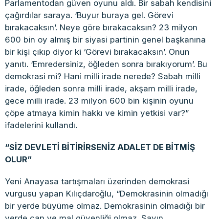
Parlamentodan güven oyunu aldı. Bir sabah kendisini
çağırdılar saraya. ‘Buyur buraya gel. Görevi
bırakacaksın’. Neye göre bırakacaksın? 23 milyon
600 bin oy almış bir siyasi partinin genel başkanına
bir kişi çıkıp diyor ki ‘Görevi bırakacaksın’. Onun
yanıtı. ‘Emredersiniz, öğleden sonra bırakıyorum’. Bu
demokrasi mi? Hani milli irade nerede? Sabah milli
irade, öğleden sonra milli irade, akşam milli irade,
gece milli irade. 23 milyon 600 bin kişinin oyunu
çöpe atmaya kimin hakkı ve kimin yetkisi var?”
ifadelerini kullandı.
“SİZ DEVLETİ BİTİRİRSENİZ ADALET DE BİTMİŞ
OLUR”
Yeni Anayasa tartışmaları üzerinden demokrasi
vurgusu yapan Kılıçdaroğlu, “Demokrasinin olmadığı
bir yerde büyüme olmaz. Demokrasinin olmadığı bir
yerde can ve mal güvenliği olmaz. Sayın