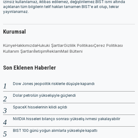
izinsiz kullanılamaz, iktibas edilemez, değiştirilemez.BIST ismi altında
açıklanan tüm bilgilerin telif hakları tamamen BIST'e ait olup, tekrar
yayınlanamaz.
Kurumsal
Künye
Hakkımızda
Hukuki Şartlar
Gizlilik Politikası
Çerez Politikası
Kullanım Şartları
İletişim
Reklam
Mail Bülteni
Son Eklenen Haberler
Dow Jones jeopolitik risklerle düşüşle kapandı
Dolar petrolün yükselişiyle güçlendi
SpaceX hisselerinin kilidi açıldı
NVIDIA hisseleri bilanço sonrası yükseliş ivmesi yakalayabilir
BIST 100 günü yoğun alımlarla yükselişle kapattı