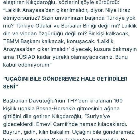
eleştiren Kılıçdaroğlu, sözlerini şöyle sürdürdü:
“Laiklik Anayasa’dan çıkarılmalıdır, diyor. Niye itiraz
etmiyorsunuz? Sizin ünvanınızın başında Türkiye yok
mu? Türkiye Odalar ve Borsalar Birliği değil mi? Laiklik
din ve vicdan özgürlüğü değil mi? Bir kişi kalkacak,
TBMM Başkanı kalkacak, konuşacak. ‘Laiklik
Anayasa’dan çıkarılmalıdır’ diyecek, kusura bakmayın
ama TÜSİAD kadar yürekli olamayacaksınız. Bunu
kabul edemiyorum”
“UÇAĞINI BİLE GÖNDEREMEZ HALE GETİRDİLER
SENİ”
Başbakan Davutoğlu’nun THY’den kiralanan 160
kişilik uçakla Bosna-Hersek’e gitmesinin ağrına
gittiğini dile getiren Kılıçdaroğlu, “Suriye’ye
gideceklerdi. Emevi Camii’nde namaz kılacaklardı.
Buyrun, gidin, kılın bakalım. Uçağını bile gönderemez
hale getirdiler seni. Seni Türkiye’ye hapsettiler. Bu,