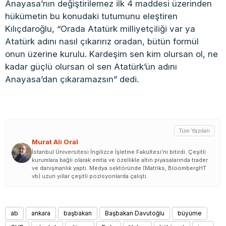
Anayasa’nın değiştirilemez ilk 4 maddesi üzerinden
hükümetin bu konudaki tutumunu eleştiren
Kılıçdaroğlu, “Orada Atatürk milliyetçiliği var ya
Atatürk adını nasıl çıkarırız oradan, bütün formül
onun üzerine kurulu. Kardeşim sen kim olursan ol, ne
kadar güçlü olursan ol sen Atatürk’ün adını
Anayasa’dan çıkaramazsın” dedi.
Tüm Yazıları
Murat Ali Oral
İstanbul Üniversitesi İngilizce İşletme Fakültesi'ni bitirdi. Çeşitli
kurumlara bağlı olarak emtia ve özellikle altın piyasalarında trader
ve danışmanlık yaptı. Medya sektöründe (Matriks, BloombergHT
vb) uzun yıllar çeşitli pozisyonlarda çalıştı.
ab
ankara
başbakan
Başbakan Davutoğlu
büyüme