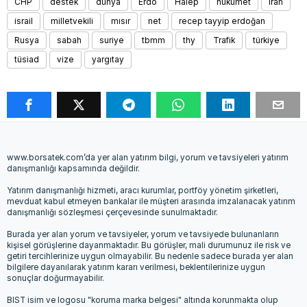
CHP
destek
dünya
Erdo
Halep
hükümet
iran
israil
milletvekili
mısır
net
recep tayyip erdoğan
Rusya
sabah
suriye
tbmm
thy
Trafik
türkiye
tüsiad
vize
yargıtay
www.borsatek.com’da yer alan yatırım bilgi, yorum ve tavsiyeleri yatırım
danışmanlığı kapsamında değildir.
Yatırım danışmanlığı hizmeti, aracı kurumlar, portföy yönetim şirketleri,
mevduat kabul etmeyen bankalar ile müşteri arasında imzalanacak yatırım
danışmanlığı sözleşmesi çerçevesinde sunulmaktadır.
Burada yer alan yorum ve tavsiyeler, yorum ve tavsiyede bulunanların
kişisel görüşlerine dayanmaktadır. Bu görüşler, mali durumunuz ile risk ve
getiri tercihlerinize uygun olmayabilir. Bu nedenle sadece burada yer alan
bilgilere dayanılarak yatırım kararı verilmesi, beklentilerinize uygun
sonuçlar doğurmayabilir.
BIST isim ve logosu "koruma marka belgesi" altında korunmakta olup