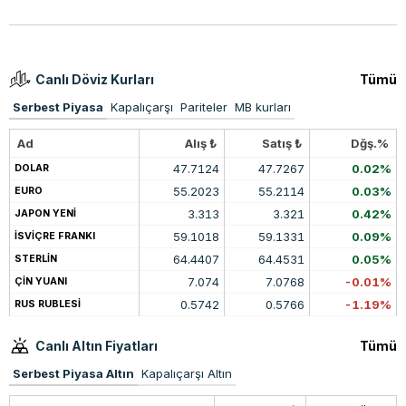
Canlı Döviz Kurları
Tümü
Serbest Piyasa
Kapalıçarşı
Pariteler
MB kurları
Ad
Alış ₺
Satış ₺
Dğş.%
47.7124
47.7267
0.02%
DOLAR
55.2023
55.2114
0.03%
EURO
3.313
3.321
0.42%
JAPON YENİ
59.1018
59.1331
0.09%
İSVİÇRE FRANKI
64.4407
64.4531
0.05%
STERLİN
7.074
7.0768
-0.01%
ÇİN YUANI
0.5742
0.5766
-1.19%
RUS RUBLESİ
Canlı Altın Fiyatları
Tümü
Serbest Piyasa Altın
Kapalıçarşı Altın