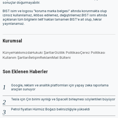
sonuçlar doğurmayabilir.
BIST isim ve logosu "koruma marka belgesi" altında korunmakta olup
izinsiz kullanılamaz, iktibas edilemez, değiştirilemez.BIST ismi altında
açıklanan tüm bilgilerin telif hakları tamamen BIST'e ait olup, tekrar
yayınlanamaz.
Kurumsal
Künye
Hakkımızda
Hukuki Şartlar
Gizlilik Politikası
Çerez Politikası
Kullanım Şartları
İletişim
Reklam
Mail Bülteni
Son Eklenen Haberler
Google, reklam ve analitik platformları için yapay zeka raporlama
araçları sunuyor
Tesla için Çin birimi ayrılığı ve SpaceX birleşmesi söylentileri büyüyor
Petrol fiyatları Hürmüz Boğazı belirsizliğiyle yükseldi