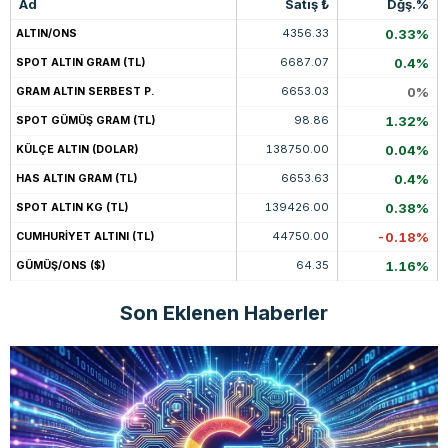
Ad
Satış ₺
Dğş.%
4356.33
0.33%
ALTIN/ONS
6687.07
0.4%
SPOT ALTIN GRAM (TL)
6653.03
0%
GRAM ALTIN SERBEST P.
98.86
1.32%
SPOT GÜMÜŞ GRAM (TL)
138750.00
0.04%
KÜLÇE ALTIN (DOLAR)
6653.63
0.4%
HAS ALTIN GRAM (TL)
139426.00
0.38%
SPOT ALTIN KG (TL)
44750.00
-0.18%
CUMHURİYET ALTINI (TL)
64.35
1.16%
GÜMÜŞ/ONS ($)
Son Eklenen Haberler