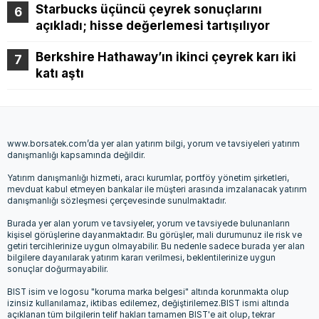
Starbucks üçüncü çeyrek sonuçlarını
açıkladı; hisse değerlemesi tartışılıyor
Berkshire Hathaway’ın ikinci çeyrek karı iki
katı aştı
www.borsatek.com’da yer alan yatırım bilgi, yorum ve tavsiyeleri yatırım
danışmanlığı kapsamında değildir.
Yatırım danışmanlığı hizmeti, aracı kurumlar, portföy yönetim şirketleri,
mevduat kabul etmeyen bankalar ile müşteri arasında imzalanacak yatırım
danışmanlığı sözleşmesi çerçevesinde sunulmaktadır.
Burada yer alan yorum ve tavsiyeler, yorum ve tavsiyede bulunanların
kişisel görüşlerine dayanmaktadır. Bu görüşler, mali durumunuz ile risk ve
getiri tercihlerinize uygun olmayabilir. Bu nedenle sadece burada yer alan
bilgilere dayanılarak yatırım kararı verilmesi, beklentilerinize uygun
sonuçlar doğurmayabilir.
BIST isim ve logosu "koruma marka belgesi" altında korunmakta olup
izinsiz kullanılamaz, iktibas edilemez, değiştirilemez.BIST ismi altında
açıklanan tüm bilgilerin telif hakları tamamen BIST'e ait olup, tekrar