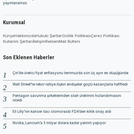
yayınlanamaz.
Kurumsal
Künye
Hakkımızda
Hukuki Şartlar
Gizlilik Politikası
Çerez Politikası
Kullanım Şartları
İletişim
Reklam
Mail Bülteni
Son Eklenen Haberler
Çin’de üretici fiyat enflasyonu temmuzda son üç ayın en düşüğünde
Wall Street’te rekor ralliye ilişkin endişeler güçlü kazançlarla hafifledi
Pentagon savunma şirketlerinden silah üretimini hızlandırmasını
istedi
Eli Lilly’nin kanser ilacı olomorasib FDA’den kritik onay aldı
Nvidia, Lancium’a 3 milyar dolara kadar yatırım yapıyor