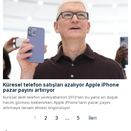
Küresel telefon satışları azalıyor Apple iPhone
pazar payını artırıyor
Küresel akıllı telefon sevkiyatlarının 2013'ten bu yana en düşük
hacmi görmesi beklenirken Apple iPhone'ların pazar payını
artırmaya devam etmesi öngörülüyor.
1
2
3
…
5
İleri