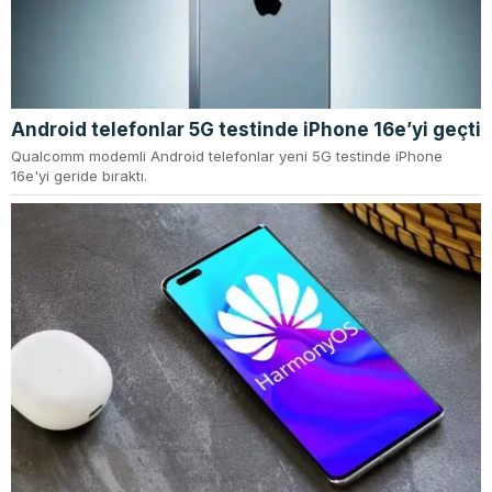
Android telefonlar 5G testinde iPhone 16e’yi geçti
Qualcomm modemli Android telefonlar yeni 5G testinde iPhone
16e'yi geride bıraktı.