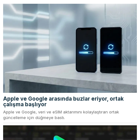
Apple ve Google arasında buzlar eriyor, ortak
çalışma başlıyor
Apple ve Google, veri ve eSIM aktarımını kolaylaştıran ortak
güncelleme için düğmeye bastı.