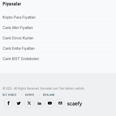
Piyasalar
Kripto Para Fiyatları
Canlı Altın Fiyatları
Canlı Döviz Kurları
Canlı Emtia Fiyatları
Canlı BİST Endeksleri
© 2025 - All Rights Reserved. Borsatek.com Tüm hakları saklıdır.
BIZ KIMIZ
KÜNYE
REKLAM