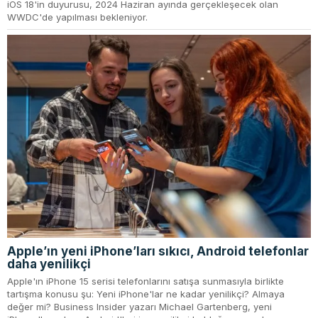
iOS 18'in duyurusu, 2024 Haziran ayında gerçekleşecek olan
WWDC'de yapılması bekleniyor.
Apple’ın yeni iPhone’ları sıkıcı, Android telefonlar
daha yenilikçi
Apple'ın iPhone 15 serisi telefonlarını satışa sunmasıyla birlikte
tartışma konusu şu: Yeni iPhone'lar ne kadar yenilikçi? Almaya
değer mi? Business Insider yazarı Michael Gartenberg, yeni