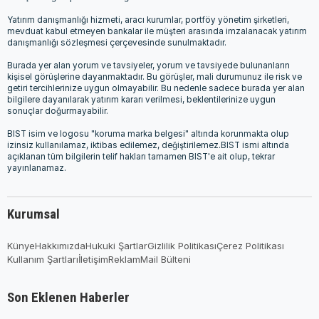
Yatırım danışmanlığı hizmeti, aracı kurumlar, portföy yönetim şirketleri,
mevduat kabul etmeyen bankalar ile müşteri arasında imzalanacak yatırım
danışmanlığı sözleşmesi çerçevesinde sunulmaktadır.
Burada yer alan yorum ve tavsiyeler, yorum ve tavsiyede bulunanların
kişisel görüşlerine dayanmaktadır. Bu görüşler, mali durumunuz ile risk ve
getiri tercihlerinize uygun olmayabilir. Bu nedenle sadece burada yer alan
bilgilere dayanılarak yatırım kararı verilmesi, beklentilerinize uygun
sonuçlar doğurmayabilir.
BIST isim ve logosu "koruma marka belgesi" altında korunmakta olup
izinsiz kullanılamaz, iktibas edilemez, değiştirilemez.BIST ismi altında
açıklanan tüm bilgilerin telif hakları tamamen BIST'e ait olup, tekrar
yayınlanamaz.
Kurumsal
Künye
Hakkımızda
Hukuki Şartlar
Gizlilik Politikası
Çerez Politikası
Kullanım Şartları
İletişim
Reklam
Mail Bülteni
Son Eklenen Haberler