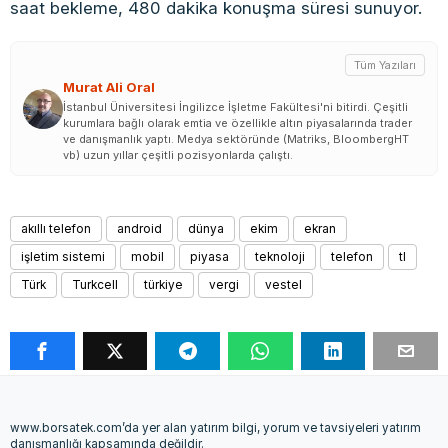
saat bekleme, 480 dakika konuşma süresi sunuyor.
Tüm Yazıları
Murat Ali Oral
İstanbul Üniversitesi İngilizce İşletme Fakültesi'ni bitirdi. Çeşitli
kurumlara bağlı olarak emtia ve özellikle altın piyasalarında trader
ve danışmanlık yaptı. Medya sektöründe (Matriks, BloombergHT
vb) uzun yıllar çeşitli pozisyonlarda çalıştı.
akıllı telefon
android
dünya
ekim
ekran
işletim sistemi
mobil
piyasa
teknoloji
telefon
tl
Türk
Turkcell
türkiye
vergi
vestel
www.borsatek.com’da yer alan yatırım bilgi, yorum ve tavsiyeleri yatırım
danışmanlığı kapsamında değildir.