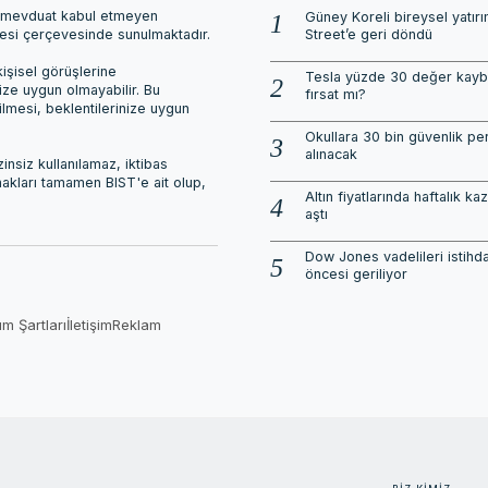
ri, mevduat kabul etmeyen
Güney Koreli bireysel yatırı
mesi çerçevesinde sunulmaktadır.
Street’e geri döndü
işisel görüşlerine
Tesla yüzde 30 değer kayb
nize uygun olmayabilir. Bu
fırsat mı?
ilmesi, beklentilerinize uygun
Okullara 30 bin güvenlik pe
alınacak
nsiz kullanılamaz, iktibas
 hakları tamamen BIST'e ait olup,
Altın fiyatlarında haftalık k
aştı
Dow Jones vadelileri istihd
öncesi geriliyor
ım Şartları
İletişim
Reklam