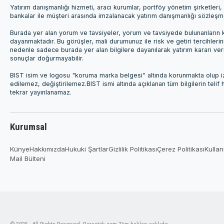
Yatırım danışmanlığı hizmeti, aracı kurumlar, portföy yönetim şirketle
bankalar ile müşteri arasında imzalanacak yatırım danışmanlığı sözleş
Burada yer alan yorum ve tavsiyeler, yorum ve tavsiyede bulunanların k
dayanmaktadır. Bu görüşler, mali durumunuz ile risk ve getiri tercihleri
nedenle sadece burada yer alan bilgilere dayanılarak yatırım kararı ver
sonuçlar doğurmayabilir.
BIST isim ve logosu "koruma marka belgesi" altında korunmakta olup izi
edilemez, değiştirilemez.BIST ismi altında açıklanan tüm bilgilerin telif
tekrar yayınlanamaz.
Kurumsal
Künye
Hakkımızda
Hukuki Şartlar
Gizlilik Politikası
Çerez Politikası
Kullan
Mail Bülteni