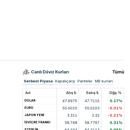
Canlı Döviz Kurları
Tümü
Serbest Piyasa
Kapalıçarşı
Pariteler
MB kurları
Ad
Alış ₺
Satış ₺
Dğş.%
47.6975
47.7115
0.17%
DOLAR
55.0015
55.0103
-0.01%
EURO
3.311
3.32
-0.21%
JAPON YENİ
58.748
58.7797
0.31%
İSVİÇRE FRANKI
64.194
64.2113
0.05%
STERLİN