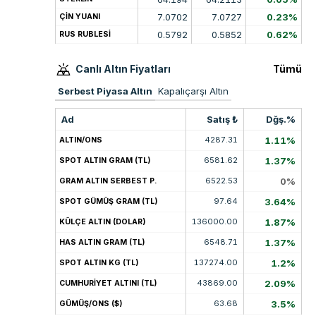
7.0702
7.0727
0.23%
ÇİN YUANI
0.5792
0.5852
0.62%
RUS RUBLESİ
Canlı Altın Fiyatları
Tümü
Serbest Piyasa Altın
Kapalıçarşı Altın
Ad
Satış ₺
Dğş.%
4287.31
1.11%
ALTIN/ONS
6581.62
1.37%
SPOT ALTIN GRAM (TL)
6522.53
0%
GRAM ALTIN SERBEST P.
97.64
3.64%
SPOT GÜMÜŞ GRAM (TL)
136000.00
1.87%
KÜLÇE ALTIN (DOLAR)
6548.71
1.37%
HAS ALTIN GRAM (TL)
137274.00
1.2%
SPOT ALTIN KG (TL)
43869.00
2.09%
CUMHURİYET ALTINI (TL)
63.68
3.5%
GÜMÜŞ/ONS ($)