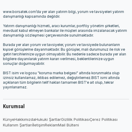
www.borsatek.com’da yer alan yatırım bilgi, yorum ve tavsiyeleri yatırım
danışmanlığı kapsamında değildir.
Yatırım danışmanlığı hizmeti, aracı kurumlar, portföy yönetim şirketleri,
mevduat kabul etmeyen bankalar ile müşteri arasında imzalanacak yatırım
danışmanlığı sözleşmesi çerçevesinde sunulmaktadır.
Burada yer alan yorum ve tavsiyeler, yorum ve tavsiyede bulunanların
kişisel görüşlerine dayanmaktadır. Bu görüşler, mali durumunuz ile risk ve
getiri tercihlerinize uygun olmayabilir. Bu nedenle sadece burada yer alan
bilgilere dayanılarak yatırım kararı verilmesi, beklentilerinize uygun
sonuçlar doğurmayabilir.
BIST isim ve logosu "koruma marka belgesi" altında korunmakta olup
izinsiz kullanılamaz, iktibas edilemez, değiştirilemez.BIST ismi altında
açıklanan tüm bilgilerin telif hakları tamamen BIST'e ait olup, tekrar
yayınlanamaz.
Kurumsal
Künye
Hakkımızda
Hukuki Şartlar
Gizlilik Politikası
Çerez Politikası
Kullanım Şartları
İletişim
Reklam
Mail Bülteni