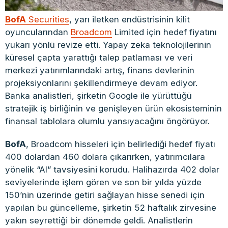
BofA
Securities
, yarı iletken endüstrisinin kilit
oyuncularından
Broadcom
Limited için hedef fiyatını
yukarı yönlü revize etti. Yapay zeka teknolojilerinin
küresel çapta yarattığı talep patlaması ve veri
merkezi yatırımlarındaki artış, finans devlerinin
projeksiyonlarını şekillendirmeye devam ediyor.
Banka analistleri, şirketin Google ile yürüttüğü
stratejik iş birliğinin ve genişleyen ürün ekosisteminin
finansal tablolara olumlu yansıyacağını öngörüyor.
BofA
, Broadcom hisseleri için belirlediği hedef fiyatı
400 dolardan 460 dolara çıkarırken, yatırımcılara
yönelik “Al” tavsiyesini korudu. Halihazırda 402 dolar
seviyelerinde işlem gören ve son bir yılda yüzde
150’nin üzerinde getiri sağlayan hisse senedi için
yapılan bu güncelleme, şirketin 52 haftalık zirvesine
yakın seyrettiği bir dönemde geldi. Analistlerin