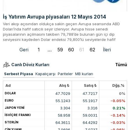
İş Yatırım Avrupa piyasaları 12 Mayıs 2014
Veri akışı açısından oldukça sakin geçen Avrupa seansında ABD
Doları’nda hafif satıcılı seyir izleniyor. Avrupa hisse senedi
piyasalarının açılmasını takiben 79,788’de bulunan gün içi dip
seviyesini kaydeden Dolar endeksi 79,800’lü seviyelerde hafif
Geri
1
…
59
60
61
62
İleri
Canlı Döviz Kurları
Tümü
Serbest Piyasa
Kapalıçarşı
Pariteler
MB kurları
Ad
Alış ₺
Satış ₺
Dğş.%
47.7029
47.7217
0%
DOLAR
55.1243
55.1917
-0.05%
EURO
3.304
3.316
0.21%
JAPON YENİ
58.958
59.0031
-0.14%
İSVİÇRE FRANKI
64.3611
64.4292
-0.03%
STERLİN
7.0696
7.0737
-0.06%
ÇİN YUANI