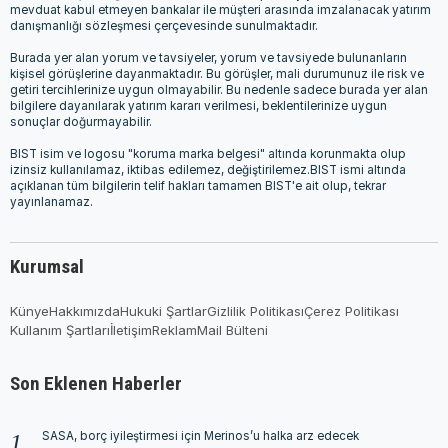
mevduat kabul etmeyen bankalar ile müşteri arasında imzalanacak yatırım
danışmanlığı sözleşmesi çerçevesinde sunulmaktadır.
Burada yer alan yorum ve tavsiyeler, yorum ve tavsiyede bulunanların
kişisel görüşlerine dayanmaktadır. Bu görüşler, mali durumunuz ile risk ve
getiri tercihlerinize uygun olmayabilir. Bu nedenle sadece burada yer alan
bilgilere dayanılarak yatırım kararı verilmesi, beklentilerinize uygun
sonuçlar doğurmayabilir.
BIST isim ve logosu "koruma marka belgesi" altında korunmakta olup
izinsiz kullanılamaz, iktibas edilemez, değiştirilemez.BIST ismi altında
açıklanan tüm bilgilerin telif hakları tamamen BIST'e ait olup, tekrar
yayınlanamaz.
Kurumsal
Künye
Hakkımızda
Hukuki Şartlar
Gizlilik Politikası
Çerez Politikası
Kullanım Şartları
İletişim
Reklam
Mail Bülteni
Son Eklenen Haberler
SASA, borç iyileştirmesi için Merinos’u halka arz edecek