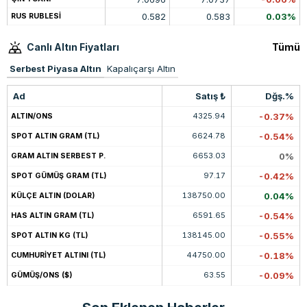
0.582
0.583
0.03%
RUS RUBLESİ
Canlı Altın Fiyatları
Tümü
Serbest Piyasa Altın
Kapalıçarşı Altın
Ad
Satış ₺
Dğş.%
4325.94
-0.37%
ALTIN/ONS
6624.78
-0.54%
SPOT ALTIN GRAM (TL)
6653.03
0%
GRAM ALTIN SERBEST P.
97.17
-0.42%
SPOT GÜMÜŞ GRAM (TL)
138750.00
0.04%
KÜLÇE ALTIN (DOLAR)
6591.65
-0.54%
HAS ALTIN GRAM (TL)
138145.00
-0.55%
SPOT ALTIN KG (TL)
44750.00
-0.18%
CUMHURİYET ALTINI (TL)
63.55
-0.09%
GÜMÜŞ/ONS ($)