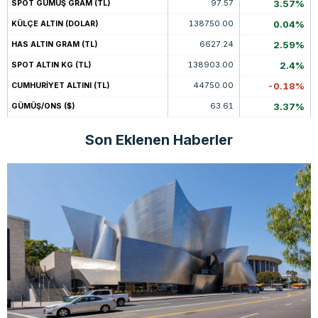
97.57
3.57%
SPOT GÜMÜŞ GRAM (TL)
138750.00
0.04%
KÜLÇE ALTIN (DOLAR)
6627.24
2.59%
HAS ALTIN GRAM (TL)
138903.00
2.4%
SPOT ALTIN KG (TL)
44750.00
-0.18%
CUMHURİYET ALTINI (TL)
63.61
3.37%
GÜMÜŞ/ONS ($)
Son Eklenen Haberler