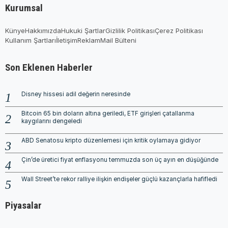
Kurumsal
Künye
Hakkımızda
Hukuki Şartlar
Gizlilik Politikası
Çerez Politikası
Kullanım Şartları
İletişim
Reklam
Mail Bülteni
Son Eklenen Haberler
Disney hissesi adil değerin neresinde
Bitcoin 65 bin doların altına geriledi, ETF girişleri çatallanma
kaygılarını dengeledi
ABD Senatosu kripto düzenlemesi için kritik oylamaya gidiyor
Çin’de üretici fiyat enflasyonu temmuzda son üç ayın en düşüğünde
Wall Street’te rekor ralliye ilişkin endişeler güçlü kazançlarla hafifledi
Piyasalar