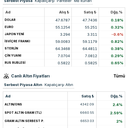
Serbest Piyasa
Kapalıçarşı
Pariteler
MB kurları
Ad
Alış ₺
Satış ₺
Dğş.%
47.6787
47.7436
0.18%
DOLAR
55.1254
55.251
0.32%
EURO
3.294
3.311
-0.6%
JAPON YENİ
59.0083
59.1179
0.82%
İSVİÇRE FRANKI
64.3468
64.4811
0.38%
STERLİN
7.0704
7.0812
0.29%
ÇİN YUANI
0.5822
0.5825
0.65%
RUS RUBLESİ
Canlı Altın Fiyatları
Tümü
Serbest Piyasa Altın
Kapalıçarşı Altın
Ad
Satış ₺
Dğş.%
4342.09
2.4%
ALTIN/ONS
6660.55
2.59%
SPOT ALTIN GRAM (TL)
6653.03
2%
GRAM ALTIN SERBEST P.