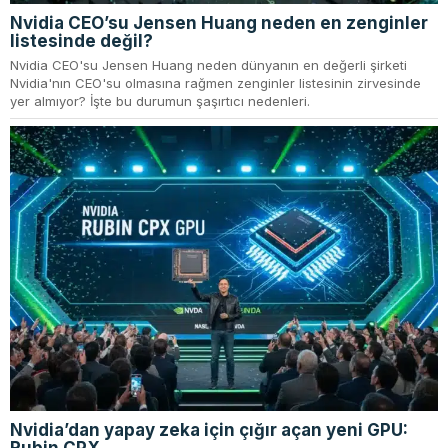
Nvidia CEO’su Jensen Huang neden en zenginler
listesinde değil?
Nvidia CEO'su Jensen Huang neden dünyanın en değerli şirketi
Nvidia'nın CEO'su olmasına rağmen zenginler listesinin zirvesinde
yer almıyor? İşte bu durumun şaşırtıcı nedenleri.
Nvidia’dan yapay zeka için çığır açan yeni GPU: