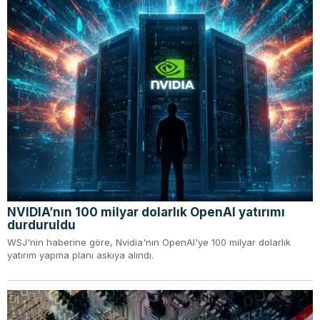
NVIDIA’nın 100 milyar dolarlık OpenAI yatırımı
durduruldu
WSJ'nin haberine göre, Nvidia'nın OpenAI'ye 100 milyar dolarlık
yatırım yapma planı askıya alındı.