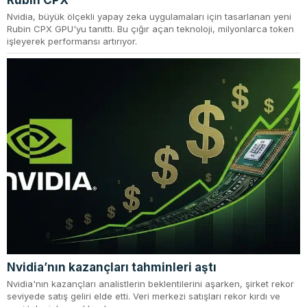
Rubin CPX
Nvidia, büyük ölçekli yapay zeka uygulamaları için tasarlanan yeni
Rubin CPX GPU'yu tanıttı. Bu çığır açan teknoloji, milyonlarca token
işleyerek performansı artırıyor.
Nvidia’nın kazançları tahminleri aştı
Nvidia'nın kazançları analistlerin beklentilerini aşarken, şirket rekor
seviyede satış geliri elde etti. Veri merkezi satışları rekor kırdı ve