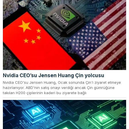
Nvidia CEO’su Jensen Huang Çin yolcusu
Nvidia CEO'su Jensen Huang, Ocak sonunda Çin'i ziyaret etmeye
hazırlanıyor. ABD'nin satış onayı verdiği ancak Çin gümrüğüne
takılan H200 çiplerinin kaderi bu ziyarete bağlı