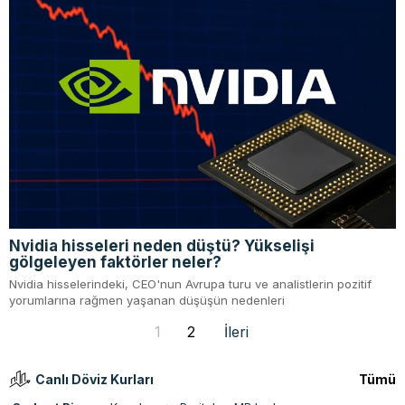
Nvidia hisseleri neden düştü? Yükselişi
gölgeleyen faktörler neler?
Nvidia hisselerindeki, CEO'nun Avrupa turu ve analistlerin pozitif
yorumlarına rağmen yaşanan düşüşün nedenleri
1
2
İleri
Canlı Döviz Kurları
Tümü