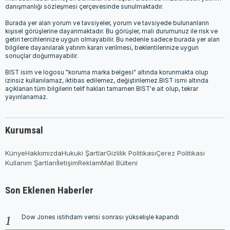
danışmanlığı sözleşmesi çerçevesinde sunulmaktadır.
Burada yer alan yorum ve tavsiyeler, yorum ve tavsiyede bulunanların
kişisel görüşlerine dayanmaktadır. Bu görüşler, mali durumunuz ile risk ve
getiri tercihlerinize uygun olmayabilir. Bu nedenle sadece burada yer alan
bilgilere dayanılarak yatırım kararı verilmesi, beklentilerinize uygun
sonuçlar doğurmayabilir.
BIST isim ve logosu "koruma marka belgesi" altında korunmakta olup
izinsiz kullanılamaz, iktibas edilemez, değiştirilemez.BIST ismi altında
açıklanan tüm bilgilerin telif hakları tamamen BIST'e ait olup, tekrar
yayınlanamaz.
Kurumsal
Künye
Hakkımızda
Hukuki Şartlar
Gizlilik Politikası
Çerez Politikası
Kullanım Şartları
İletişim
Reklam
Mail Bülteni
Son Eklenen Haberler
Dow Jones istihdam verisi sonrası yükselişle kapandı