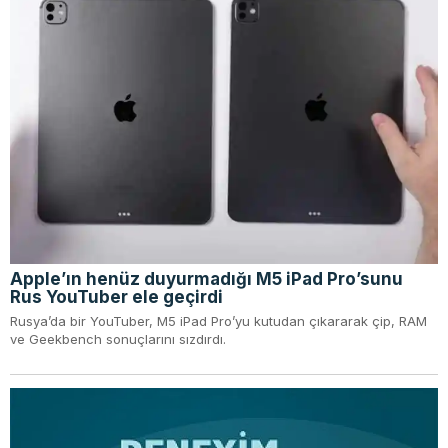
Apple’ın henüz duyurmadığı M5 iPad Pro’sunu
Rus YouTuber ele geçirdi
Rusya’da bir YouTuber, M5 iPad Pro’yu kutudan çıkararak çip, RAM
ve Geekbench sonuçlarını sızdırdı.