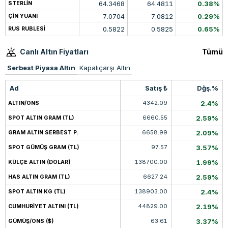
64.3468
64.4811
0.38%
STERLİN
7.0704
7.0812
0.29%
ÇİN YUANI
0.5822
0.5825
0.65%
RUS RUBLESİ
Canlı Altın Fiyatları
Tümü
Serbest Piyasa Altın
Kapalıçarşı Altın
Ad
Satış ₺
Dğş.%
4342.09
2.4%
ALTIN/ONS
6660.55
2.59%
SPOT ALTIN GRAM (TL)
6658.99
2.09%
GRAM ALTIN SERBEST P.
97.57
3.57%
SPOT GÜMÜŞ GRAM (TL)
138700.00
1.99%
KÜLÇE ALTIN (DOLAR)
6627.24
2.59%
HAS ALTIN GRAM (TL)
138903.00
2.4%
SPOT ALTIN KG (TL)
44829.00
2.19%
CUMHURİYET ALTINI (TL)
63.61
3.37%
GÜMÜŞ/ONS ($)