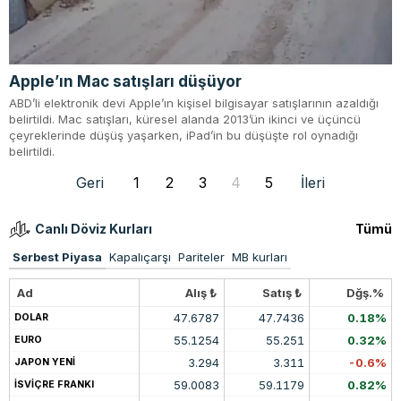
Apple’ın Mac satışları düşüyor
ABD’li elektronik devi Apple’ın kişisel bilgisayar satışlarının azaldığı
belirtildi. Mac satışları, küresel alanda 2013’ün ikinci ve üçüncü
çeyreklerinde düşüş yaşarken, iPad’in bu düşüşte rol oynadığı
belirtildi.
Geri
1
2
3
4
5
İleri
Canlı Döviz Kurları
Tümü
Serbest Piyasa
Kapalıçarşı
Pariteler
MB kurları
Ad
Alış ₺
Satış ₺
Dğş.%
47.6787
47.7436
0.18%
DOLAR
55.1254
55.251
0.32%
EURO
3.294
3.311
-0.6%
JAPON YENİ
59.0083
59.1179
0.82%
İSVİÇRE FRANKI