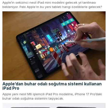
Apple’ın sekizinci nesil iPad mini modelini gelecek yıl tanıtması
bekleniyor. Peki Apple'ın bu yeni tableti hangi özelliklerle gelecek?
Apple’dan buhar odalı soğutma sistemi kullanan
iPad Pro
Apple yeni nesil M6 işlemcili iPad Pro modeline, iPhone 17 Pro’daki
buhar odalı soğutma sistemini taşıyacak.