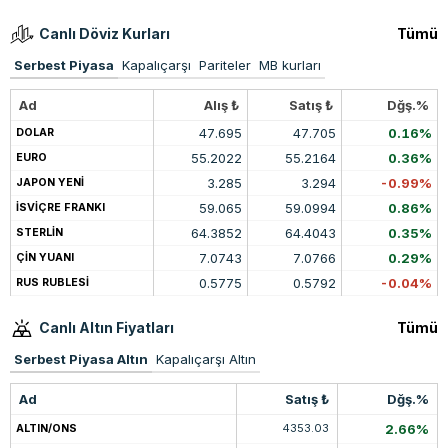
Canlı Döviz Kurları
Tümü
Serbest Piyasa
Kapalıçarşı
Pariteler
MB kurları
Ad
Alış ₺
Satış ₺
Dğş.%
47.695
47.705
0.16%
DOLAR
55.2022
55.2164
0.36%
EURO
3.285
3.294
-0.99%
JAPON YENİ
59.065
59.0994
0.86%
İSVİÇRE FRANKI
64.3852
64.4043
0.35%
STERLİN
7.0743
7.0766
0.29%
ÇİN YUANI
0.5775
0.5792
-0.04%
RUS RUBLESİ
Canlı Altın Fiyatları
Tümü
Serbest Piyasa Altın
Kapalıçarşı Altın
Ad
Satış ₺
Dğş.%
4353.03
2.66%
ALTIN/ONS