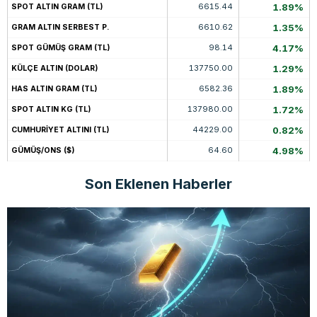
6615.44
1.89%
SPOT ALTIN GRAM (TL)
6610.62
1.35%
GRAM ALTIN SERBEST P.
98.14
4.17%
SPOT GÜMÜŞ GRAM (TL)
137750.00
1.29%
KÜLÇE ALTIN (DOLAR)
6582.36
1.89%
HAS ALTIN GRAM (TL)
137980.00
1.72%
SPOT ALTIN KG (TL)
44229.00
0.82%
CUMHURİYET ALTINI (TL)
64.60
4.98%
GÜMÜŞ/ONS ($)
Son Eklenen Haberler