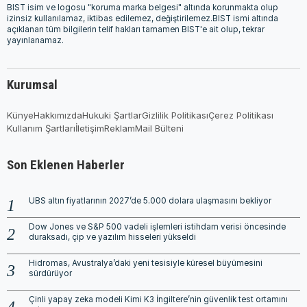
BIST isim ve logosu "koruma marka belgesi" altında korunmakta olup
izinsiz kullanılamaz, iktibas edilemez, değiştirilemez.BIST ismi altında
açıklanan tüm bilgilerin telif hakları tamamen BIST'e ait olup, tekrar
yayınlanamaz.
Kurumsal
Künye
Hakkımızda
Hukuki Şartlar
Gizlilik Politikası
Çerez Politikası
Kullanım Şartları
İletişim
Reklam
Mail Bülteni
Son Eklenen Haberler
UBS altın fiyatlarının 2027’de 5.000 dolara ulaşmasını bekliyor
Dow Jones ve S&P 500 vadeli işlemleri istihdam verisi öncesinde
duraksadı, çip ve yazılım hisseleri yükseldi
Hidromas, Avustralya’daki yeni tesisiyle küresel büyümesini
sürdürüyor
Çinli yapay zeka modeli Kimi K3 İngiltere’nin güvenlik test ortamını