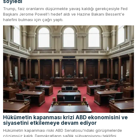
söyledi
Trump, faiz oranlarını düşürmekte yavaş kaldığı gerekçesiyle Fed
Başkanı Jerome Powell'ı hedef aldı ve Hazine Bakanı Bessent'e
halefini bulması için çağrı yaptı.
Hükümetin kapanması krizi ABD ekonomisini ve
siyasetini etkilemeye devam ediyor
Hükümetin kapanması riski ABD Senatosu'ndaki görüşmelerde
çözümsüz kaldı. Demokratların sağlık sübvansiyonu teklifini