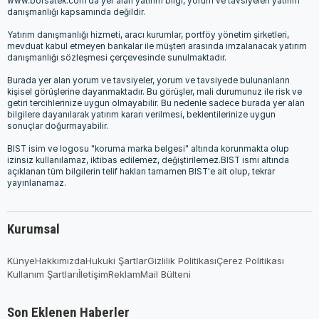
www.borsatek.com’da yer alan yatırım bilgi, yorum ve tavsiyeleri yatırım
danışmanlığı kapsamında değildir.
Yatırım danışmanlığı hizmeti, aracı kurumlar, portföy yönetim şirketleri,
mevduat kabul etmeyen bankalar ile müşteri arasında imzalanacak yatırım
danışmanlığı sözleşmesi çerçevesinde sunulmaktadır.
Burada yer alan yorum ve tavsiyeler, yorum ve tavsiyede bulunanların
kişisel görüşlerine dayanmaktadır. Bu görüşler, mali durumunuz ile risk ve
getiri tercihlerinize uygun olmayabilir. Bu nedenle sadece burada yer alan
bilgilere dayanılarak yatırım kararı verilmesi, beklentilerinize uygun
sonuçlar doğurmayabilir.
BIST isim ve logosu "koruma marka belgesi" altında korunmakta olup
izinsiz kullanılamaz, iktibas edilemez, değiştirilemez.BIST ismi altında
açıklanan tüm bilgilerin telif hakları tamamen BIST'e ait olup, tekrar
yayınlanamaz.
Kurumsal
Künye
Hakkımızda
Hukuki Şartlar
Gizlilik Politikası
Çerez Politikası
Kullanım Şartları
İletişim
Reklam
Mail Bülteni
Son Eklenen Haberler