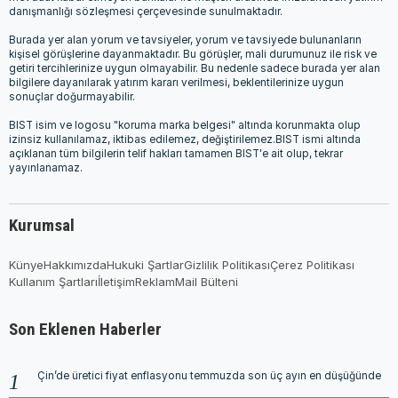
danışmanlığı sözleşmesi çerçevesinde sunulmaktadır.
Burada yer alan yorum ve tavsiyeler, yorum ve tavsiyede bulunanların
kişisel görüşlerine dayanmaktadır. Bu görüşler, mali durumunuz ile risk ve
getiri tercihlerinize uygun olmayabilir. Bu nedenle sadece burada yer alan
bilgilere dayanılarak yatırım kararı verilmesi, beklentilerinize uygun
sonuçlar doğurmayabilir.
BIST isim ve logosu "koruma marka belgesi" altında korunmakta olup
izinsiz kullanılamaz, iktibas edilemez, değiştirilemez.BIST ismi altında
açıklanan tüm bilgilerin telif hakları tamamen BIST'e ait olup, tekrar
yayınlanamaz.
Kurumsal
Künye
Hakkımızda
Hukuki Şartlar
Gizlilik Politikası
Çerez Politikası
Kullanım Şartları
İletişim
Reklam
Mail Bülteni
Son Eklenen Haberler
Çin’de üretici fiyat enflasyonu temmuzda son üç ayın en düşüğünde