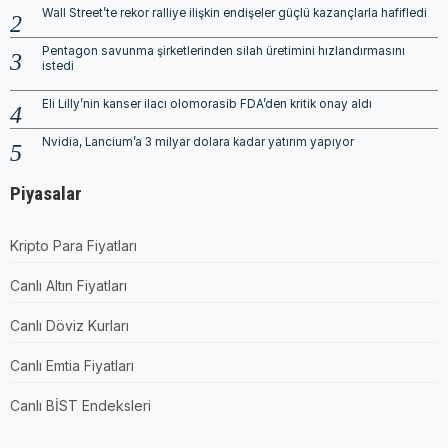
Wall Street’te rekor ralliye ilişkin endişeler güçlü kazançlarla hafifledi
Pentagon savunma şirketlerinden silah üretimini hızlandırmasını
istedi
Eli Lilly’nin kanser ilacı olomorasib FDA’den kritik onay aldı
Nvidia, Lancium’a 3 milyar dolara kadar yatırım yapıyor
Piyasalar
Kripto Para Fiyatları
Canlı Altın Fiyatları
Canlı Döviz Kurları
Canlı Emtia Fiyatları
Canlı BİST Endeksleri