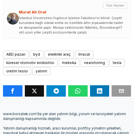
Tüm Yazıları
Murat Ali Oral
İstanbul Üniversitesi İngilizce İşletme Fakültesi'ni bitirdi. Çeşitli
kurumlara bağlı olarak emtia ve özellikle altın piyasalarında trader
ve danışmanlık yaptı. Medya sektöründe (Matriks, BloombergHT
vb) uzun yıllar çeşitli pozisyonlarda çalıştı.
ABD pazarı
byd
elektrikli araç
ihracat
küresel otomotiv endüstrisi
meksika
nearshoring
tesla
üretim tesisi
yatırım
www.borsatek.com’da yer alan yatırım bilgi, yorum ve tavsiyeleri yatırım
danışmanlığı kapsamında değildir.
Yatırım danışmanlığı hizmeti, aracı kurumlar, portföy yönetim şirketleri,
mevduat kabul etmeyen bankalar ile müşteri arasında imzalanacak yatırım