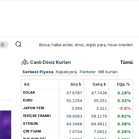
Borsa, halka arzlar, döviz, kripto para, hisse önerileri
Canlı Döviz Kurları
Tümü
Serbest Piyasa
Kapalıçarşı
Pariteler
MB kurları
Ad
Alış ₺
Satış ₺
Dğş.%
47.6787
47.7436
0.18%
DOLAR
55.1254
55.251
0.32%
EURO
3.294
3.311
-0.6%
JAPON YENİ
59.0083
59.1179
0.82%
İSVİÇRE FRANKI
64.3468
64.4811
0.38%
STERLİN
7.0704
7.0812
0.29%
ÇİN YUANI