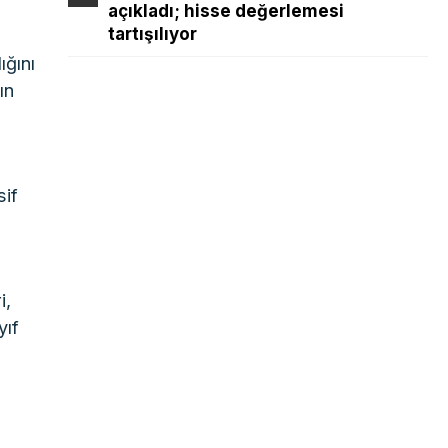
açıkladı; hisse değerlemesi
tartışılıyor
ığını
ın
sif
i,
yıf