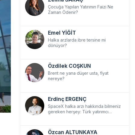
Çocuğa Yapılan Yatırımın Faizi Ne
Zaman Ödenir?
Emel YİĞİT
Halka arzlarda ibre tersine mi
dönüyor?
Özdilek COŞKUN
Brent ne yana düşer usta, fiyat
nereye?
Erdinç ERGENÇ
SpaceX halka arzı hakkında bilmeniz
gereken herşey: Türk yatırımcı
SpaceX’e nasıl yatırım yapar?
Özcan ALTUNKAYA