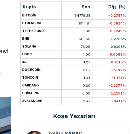
Kripto
Son
Dğş. (%)
BITCOIN
64776.25
-0.2757%
ETHEREUM
1914.81
-0.0614%
ü
TETHER USDT
1.00
-0.0249%
BNB
601.69
1.2795%
SOLANA
76.29
2.0195%
onel
USDC
1.00
-0.0086%
XRP
1.03
-0.2315%
DOGECOIN
0.07
-0.5197%
r
TONCOIN
1.34
-1.151%
CARDANO
0.20
-1.1377%
SHIBA INU
0.00
-1.1181%
AVALANCHE
6.47
-0.9411%
Köşe Yazarları
Zeliha SARAÇ