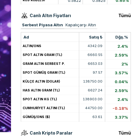
0.5822
0.5825
0.65%
RUS RUBLESİ
Canlı Altın Fiyatları
Tümü
Serbest Piyasa Altın
Kapalıçarşı Altın
Ad
Satış ₺
Dğş.%
4342.09
2.4%
ALTIN/ONS
6660.55
2.59%
SPOT ALTIN GRAM (TL)
6653.03
2%
GRAM ALTIN SERBEST P.
97.57
3.57%
SPOT GÜMÜŞ GRAM (TL)
138750.00
0.04%
KÜLÇE ALTIN (DOLAR)
6627.24
2.59%
HAS ALTIN GRAM (TL)
138903.00
2.4%
SPOT ALTIN KG (TL)
44750.00
-0.18%
CUMHURİYET ALTINI (TL)
63.61
3.37%
GÜMÜŞ/ONS ($)
Canlı Kripto Paralar
Tümü