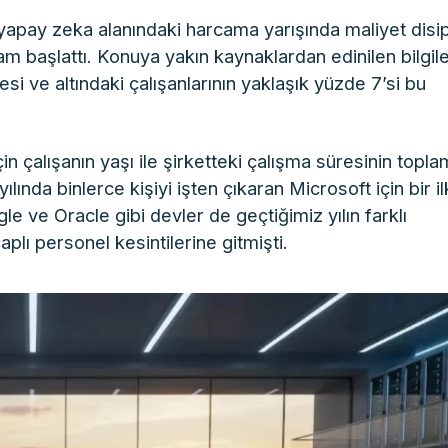
 yapay zeka alanındaki harcama yarışında maliyet disip
am başlattı. Konuya yakın kaynaklardan edinilen bilgil
i ve altındaki çalışanlarının yaklaşık yüzde 7’si bu
n çalışanın yaşı ile şirketteki çalışma süresinin topla
ında binlerce kişiyi işten çıkaran Microsoft için bir il
e ve Oracle gibi devler de geçtiğimiz yılın farklı
lı personel kesintilerine gitmişti.