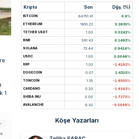
Kripto
Son
Dğş. (%)
BITCOIN
64751.41
0.6%
ETHEREUM
1910.22
0.2635%
TETHER USDT
1.00
0.0242%
BNB
591.43
0.1493%
SOLANA
73.44
0.9416%
USDC
1.00
0.0046%
öre
XRP
1.02
-1.4192%
DOGECOIN
0.07
1.4315%
TONCOIN
1.35
-1.9505%
a
CARDANO
0.20
-1.9162%
k 1
SHIBA INU
0.00
-1.7275%
AVALANCHE
6.42
-0.5098%
Köşe Yazarları
rı
ve
Zeliha SARAÇ