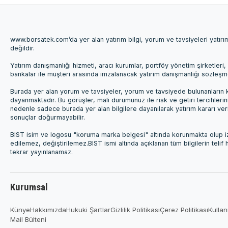
www.borsatek.com’da yer alan yatırım bilgi, yorum ve tavsiyeleri yatır
değildir.
Yatırım danışmanlığı hizmeti, aracı kurumlar, portföy yönetim şirketle
bankalar ile müşteri arasında imzalanacak yatırım danışmanlığı sözleş
Burada yer alan yorum ve tavsiyeler, yorum ve tavsiyede bulunanların k
dayanmaktadır. Bu görüşler, mali durumunuz ile risk ve getiri tercihleri
nedenle sadece burada yer alan bilgilere dayanılarak yatırım kararı ver
sonuçlar doğurmayabilir.
BIST isim ve logosu "koruma marka belgesi" altında korunmakta olup izi
edilemez, değiştirilemez.BIST ismi altında açıklanan tüm bilgilerin telif
tekrar yayınlanamaz.
Kurumsal
Künye
Hakkımızda
Hukuki Şartlar
Gizlilik Politikası
Çerez Politikası
Kullan
Mail Bülteni