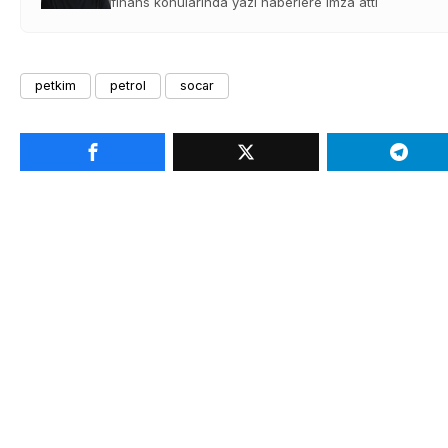
finans konularında yazı haberlere imza attı
petkim
petrol
socar