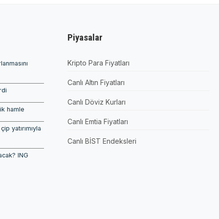
Piyasalar
Kripto Para Fiyatları
lanmasını
Canlı Altın Fiyatları
rdi
Canlı Döviz Kurları
tik hamle
Canlı Emtia Fiyatları
çip yatırımıyla
Canlı BİST Endeksleri
lacak? ING