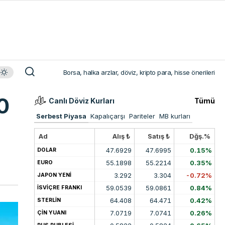
Borsa, halka arzlar, döviz, kripto para, hisse önerileri
0
Canlı Döviz Kurları
Tümü
Serbest Piyasa
Kapalıçarşı
Pariteler
MB kurları
Ad
Alış ₺
Satış ₺
Dğş.%
47.6929
47.6995
0.15%
DOLAR
55.1898
55.2214
0.35%
EURO
3.292
3.304
-0.72%
JAPON YENİ
59.0539
59.0861
0.84%
İSVİÇRE FRANKI
64.408
64.471
0.42%
STERLİN
7.0719
7.0741
0.26%
ÇİN YUANI