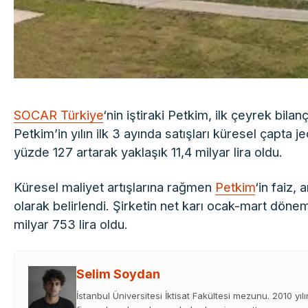
SOCAR Türkiye
‘nin iştiraki Petkim, ilk çeyrek bil
Petkim’in yılın ilk 3 ayında satışları küresel çapta
yüzde 127 artarak yaklaşık 11,4 milyar lira oldu.
Küresel maliyet artışlarına rağmen
Petkim
‘in faiz,
olarak belirlendi. Şirketin net karı ocak-mart dön
milyar 753 lira oldu.
Selim Soydan
İstanbul Üniversitesi İktisat Fakültesi mezunu. 2010 yıl