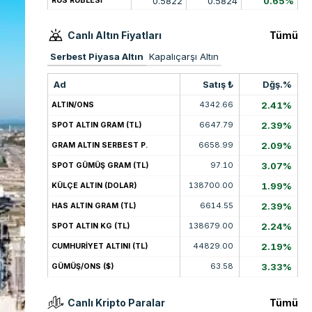
0.5822
0.5824
0.65%
RUS RUBLESİ
Canlı Altın Fiyatları
Tümü
Serbest Piyasa Altın
Kapalıçarşı Altın
Ad
Satış ₺
Dğş.%
4342.66
2.41%
ALTIN/ONS
6647.79
2.39%
SPOT ALTIN GRAM (TL)
6658.99
2.09%
GRAM ALTIN SERBEST P.
97.10
3.07%
SPOT GÜMÜŞ GRAM (TL)
138700.00
1.99%
KÜLÇE ALTIN (DOLAR)
6614.55
2.39%
HAS ALTIN GRAM (TL)
138679.00
2.24%
SPOT ALTIN KG (TL)
44829.00
2.19%
CUMHURİYET ALTINI (TL)
63.58
3.33%
GÜMÜŞ/ONS ($)
Canlı Kripto Paralar
Tümü