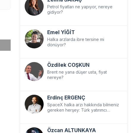
Petrol fiyatları ne yapıyor, nereye
gidiyor?
Emel YİĞİT
Halka arzlarda ibre tersine mi
dönüyor?
Özdilek COŞKUN
Brent ne yana düşer usta, fiyat
nereye?
Erdinç ERGENÇ
SpaceX halka arzı hakkında bilmeniz
gereken herşey: Türk yatırımcı
SpaceX’e nasıl yatırım yapar?
Özcan ALTUNKAYA