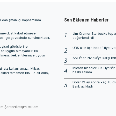
Son Eklenen Haberler
ım danışmanlığı kapsamında
ri, mevduat kabul etmeyen
Jim Cramer Starbucks topar
mesi çerçevesinde sunulmaktadır.
değerlendirdi
işisel görüşlerine
UBS altın için hedef fiyat ve
nize uygun olmayabilir. Bu
ilmesi, beklentilerinize uygun
AMD’den Nvidia’ya karşı kri
Micron hisseleri SK Hynix’in 
nsiz kullanılamaz, iktibas
baskı altında
 hakları tamamen BIST'e ait olup,
Dolar 12 ay sonra kaç TL o
Bank açıkladı
ım Şartları
İletişim
Reklam