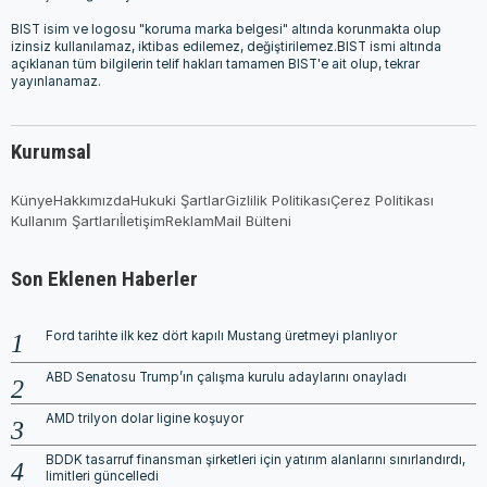
BIST isim ve logosu "koruma marka belgesi" altında korunmakta olup
izinsiz kullanılamaz, iktibas edilemez, değiştirilemez.BIST ismi altında
açıklanan tüm bilgilerin telif hakları tamamen BIST'e ait olup, tekrar
yayınlanamaz.
Kurumsal
Künye
Hakkımızda
Hukuki Şartlar
Gizlilik Politikası
Çerez Politikası
Kullanım Şartları
İletişim
Reklam
Mail Bülteni
Son Eklenen Haberler
Ford tarihte ilk kez dört kapılı Mustang üretmeyi planlıyor
ABD Senatosu Trump’ın çalışma kurulu adaylarını onayladı
AMD trilyon dolar ligine koşuyor
BDDK tasarruf finansman şirketleri için yatırım alanlarını sınırlandırdı,
limitleri güncelledi