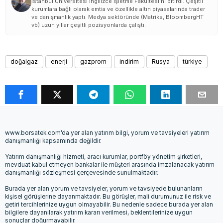
İstanbul Üniversitesi İngilizce İşletme Fakültesi'ni bitirdi. Çeşitli
kurumlara bağlı olarak emtia ve özellikle altın piyasalarında trader
ve danışmanlık yaptı. Medya sektöründe (Matriks, BloombergHT
vb) uzun yıllar çeşitli pozisyonlarda çalıştı.
doğalgaz
enerji
gazprom
indirim
Rusya
türkiye
www.borsatek.com’da yer alan yatırım bilgi, yorum ve tavsiyeleri yatırım
danışmanlığı kapsamında değildir.
Yatırım danışmanlığı hizmeti, aracı kurumlar, portföy yönetim şirketleri,
mevduat kabul etmeyen bankalar ile müşteri arasında imzalanacak yatırım
danışmanlığı sözleşmesi çerçevesinde sunulmaktadır.
Burada yer alan yorum ve tavsiyeler, yorum ve tavsiyede bulunanların
kişisel görüşlerine dayanmaktadır. Bu görüşler, mali durumunuz ile risk ve
getiri tercihlerinize uygun olmayabilir. Bu nedenle sadece burada yer alan
bilgilere dayanılarak yatırım kararı verilmesi, beklentilerinize uygun
sonuçlar doğurmayabilir.