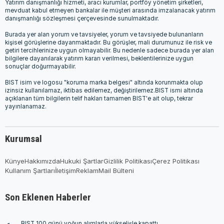
Yatırım danışmanlığı hizmeti, aracı kurumlar, portföy yönetim şirketleri,
mevduat kabul etmeyen bankalar ile müşteri arasında imzalanacak yatırım
danışmanlığı sözleşmesi çerçevesinde sunulmaktadır.
Burada yer alan yorum ve tavsiyeler, yorum ve tavsiyede bulunanların
kişisel görüşlerine dayanmaktadır. Bu görüşler, mali durumunuz ile risk ve
getiri tercihlerinize uygun olmayabilir. Bu nedenle sadece burada yer alan
bilgilere dayanılarak yatırım kararı verilmesi, beklentilerinize uygun
sonuçlar doğurmayabilir.
BIST isim ve logosu "koruma marka belgesi" altında korunmakta olup
izinsiz kullanılamaz, iktibas edilemez, değiştirilemez.BIST ismi altında
açıklanan tüm bilgilerin telif hakları tamamen BIST'e ait olup, tekrar
yayınlanamaz.
Kurumsal
Künye
Hakkımızda
Hukuki Şartlar
Gizlilik Politikası
Çerez Politikası
Kullanım Şartları
İletişim
Reklam
Mail Bülteni
Son Eklenen Haberler
BIST 100 günü yoğun alımlarla yükselişle kapattı