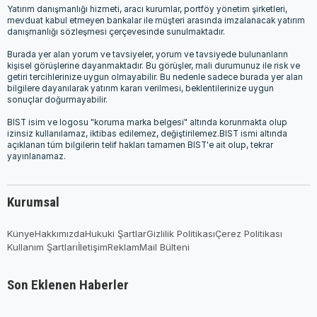
Yatırım danışmanlığı hizmeti, aracı kurumlar, portföy yönetim şirketleri,
mevduat kabul etmeyen bankalar ile müşteri arasında imzalanacak yatırım
danışmanlığı sözleşmesi çerçevesinde sunulmaktadır.
Burada yer alan yorum ve tavsiyeler, yorum ve tavsiyede bulunanların
kişisel görüşlerine dayanmaktadır. Bu görüşler, mali durumunuz ile risk ve
getiri tercihlerinize uygun olmayabilir. Bu nedenle sadece burada yer alan
bilgilere dayanılarak yatırım kararı verilmesi, beklentilerinize uygun
sonuçlar doğurmayabilir.
BIST isim ve logosu "koruma marka belgesi" altında korunmakta olup
izinsiz kullanılamaz, iktibas edilemez, değiştirilemez.BIST ismi altında
açıklanan tüm bilgilerin telif hakları tamamen BIST'e ait olup, tekrar
yayınlanamaz.
Kurumsal
Künye
Hakkımızda
Hukuki Şartlar
Gizlilik Politikası
Çerez Politikası
Kullanım Şartları
İletişim
Reklam
Mail Bülteni
Son Eklenen Haberler