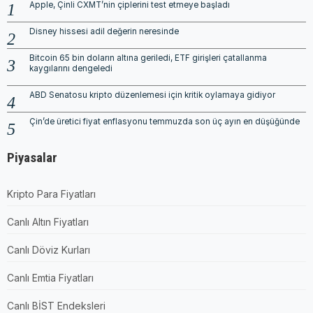
Apple, Çinli CXMT’nin çiplerini test etmeye başladı
Disney hissesi adil değerin neresinde
Bitcoin 65 bin doların altına geriledi, ETF girişleri çatallanma
kaygılarını dengeledi
ABD Senatosu kripto düzenlemesi için kritik oylamaya gidiyor
Çin’de üretici fiyat enflasyonu temmuzda son üç ayın en düşüğünde
Piyasalar
Kripto Para Fiyatları
Canlı Altın Fiyatları
Canlı Döviz Kurları
Canlı Emtia Fiyatları
Canlı BİST Endeksleri