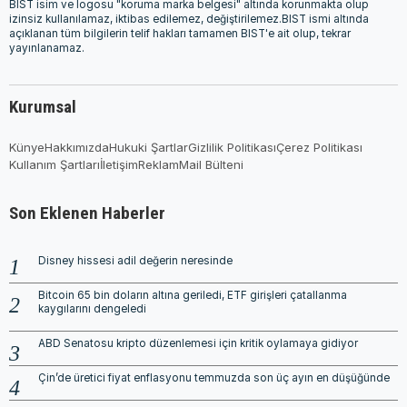
BIST isim ve logosu "koruma marka belgesi" altında korunmakta olup
izinsiz kullanılamaz, iktibas edilemez, değiştirilemez.BIST ismi altında
açıklanan tüm bilgilerin telif hakları tamamen BIST'e ait olup, tekrar
yayınlanamaz.
Kurumsal
Künye
Hakkımızda
Hukuki Şartlar
Gizlilik Politikası
Çerez Politikası
Kullanım Şartları
İletişim
Reklam
Mail Bülteni
Son Eklenen Haberler
Disney hissesi adil değerin neresinde
Bitcoin 65 bin doların altına geriledi, ETF girişleri çatallanma
kaygılarını dengeledi
ABD Senatosu kripto düzenlemesi için kritik oylamaya gidiyor
Çin’de üretici fiyat enflasyonu temmuzda son üç ayın en düşüğünde