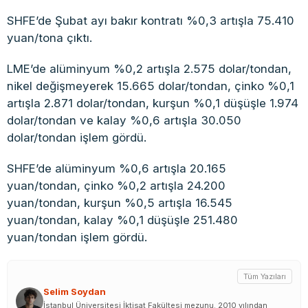
SHFE’de Şubat ayı bakır kontratı %0,3 artışla 75.410
yuan/tona çıktı.
LME’de alüminyum %0,2 artışla 2.575 dolar/tondan,
nikel değişmeyerek 15.665 dolar/tondan, çinko %0,1
artışla 2.871 dolar/tondan, kurşun %0,1 düşüşle 1.974
dolar/tondan ve kalay %0,6 artışla 30.050
dolar/tondan işlem gördü.
SHFE’de alüminyum %0,6 artışla 20.165
yuan/tondan, çinko %0,2 artışla 24.200
yuan/tondan, kurşun %0,5 artışla 16.545
yuan/tondan, kalay %0,1 düşüşle 251.480
yuan/tondan işlem gördü.
Tüm Yazıları
Selim Soydan
İstanbul Üniversitesi İktisat Fakültesi mezunu. 2010 yılından