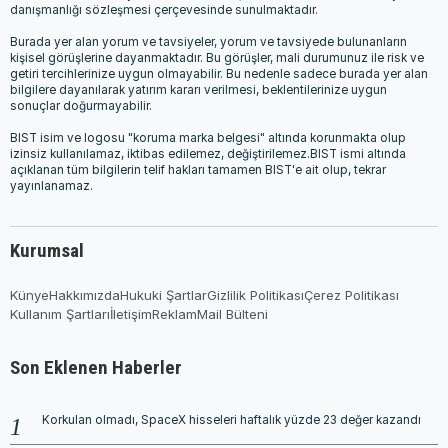
danışmanlığı sözleşmesi çerçevesinde sunulmaktadır.
Burada yer alan yorum ve tavsiyeler, yorum ve tavsiyede bulunanların
kişisel görüşlerine dayanmaktadır. Bu görüşler, mali durumunuz ile risk ve
getiri tercihlerinize uygun olmayabilir. Bu nedenle sadece burada yer alan
bilgilere dayanılarak yatırım kararı verilmesi, beklentilerinize uygun
sonuçlar doğurmayabilir.
BIST isim ve logosu "koruma marka belgesi" altında korunmakta olup
izinsiz kullanılamaz, iktibas edilemez, değiştirilemez.BIST ismi altında
açıklanan tüm bilgilerin telif hakları tamamen BIST'e ait olup, tekrar
yayınlanamaz.
Kurumsal
Künye
Hakkımızda
Hukuki Şartlar
Gizlilik Politikası
Çerez Politikası
Kullanım Şartları
İletişim
Reklam
Mail Bülteni
Son Eklenen Haberler
Korkulan olmadı, SpaceX hisseleri haftalık yüzde 23 değer kazandı