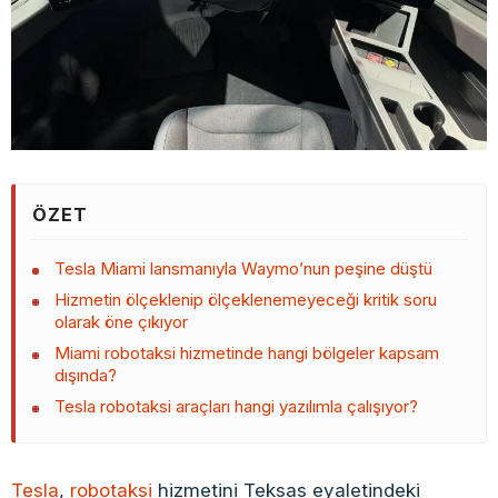
ÖZET
Tesla Miami lansmanıyla Waymo’nun peşine düştü
Hizmetin ölçeklenip ölçeklenemeyeceği kritik soru
olarak öne çıkıyor
Miami robotaksi hizmetinde hangi bölgeler kapsam
dışında?
Tesla robotaksi araçları hangi yazılımla çalışıyor?
Tesla
,
robotaksi
hizmetini Teksas eyaletindeki