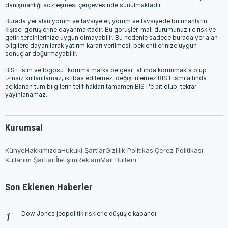
danışmanlığı sözleşmesi çerçevesinde sunulmaktadır.
Burada yer alan yorum ve tavsiyeler, yorum ve tavsiyede bulunanların
kişisel görüşlerine dayanmaktadır. Bu görüşler, mali durumunuz ile risk ve
getiri tercihlerinize uygun olmayabilir. Bu nedenle sadece burada yer alan
bilgilere dayanılarak yatırım kararı verilmesi, beklentilerinize uygun
sonuçlar doğurmayabilir.
BIST isim ve logosu "koruma marka belgesi" altında korunmakta olup
izinsiz kullanılamaz, iktibas edilemez, değiştirilemez.BIST ismi altında
açıklanan tüm bilgilerin telif hakları tamamen BIST'e ait olup, tekrar
yayınlanamaz.
Kurumsal
Künye
Hakkımızda
Hukuki Şartlar
Gizlilik Politikası
Çerez Politikası
Kullanım Şartları
İletişim
Reklam
Mail Bülteni
Son Eklenen Haberler
Dow Jones jeopolitik risklerle düşüşle kapandı