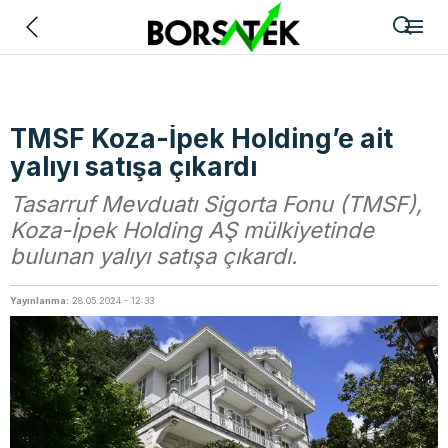
Geri
TMSF Koza-İpek Holding’e ait
yalıyı satışa çıkardı
Tasarruf Mevduatı Sigorta Fonu (TMSF),
Koza-İpek Holding AŞ mülkiyetinde
bulunan yalıyı satışa çıkardı.
Yayınlanma:
28.05.2024 - 12:33