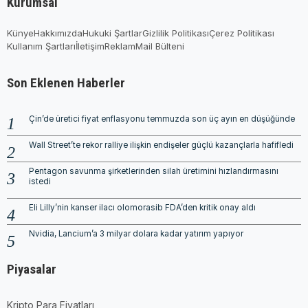
Kurumsal
Künye
Hakkımızda
Hukuki Şartlar
Gizlilik Politikası
Çerez Politikası
Kullanım Şartları
İletişim
Reklam
Mail Bülteni
Son Eklenen Haberler
Çin’de üretici fiyat enflasyonu temmuzda son üç ayın en düşüğünde
Wall Street’te rekor ralliye ilişkin endişeler güçlü kazançlarla hafifledi
Pentagon savunma şirketlerinden silah üretimini hızlandırmasını
istedi
Eli Lilly’nin kanser ilacı olomorasib FDA’den kritik onay aldı
Nvidia, Lancium’a 3 milyar dolara kadar yatırım yapıyor
Piyasalar
Kripto Para Fiyatları