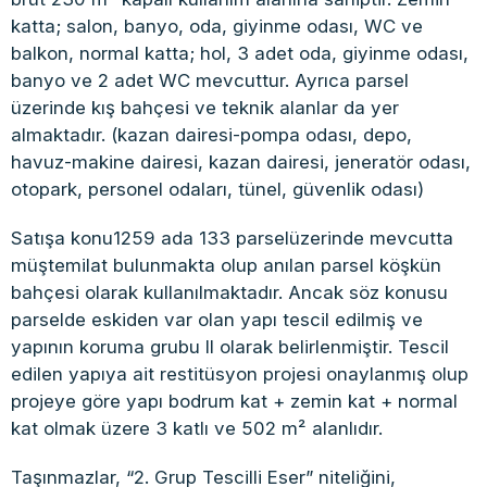
katta; salon, banyo, oda, giyinme odası, WC ve
balkon, normal katta; hol, 3 adet oda, giyinme odası,
banyo ve 2 adet WC mevcuttur. Ayrıca parsel
üzerinde kış bahçesi ve teknik alanlar da yer
almaktadır. (kazan dairesi-pompa odası, depo,
havuz-makine dairesi, kazan dairesi, jeneratör odası,
otopark, personel odaları, tünel, güvenlik odası)
Satışa konu1259 ada 133 parselüzerinde mevcutta
müştemilat bulunmakta olup anılan parsel köşkün
bahçesi olarak kullanılmaktadır. Ancak söz konusu
parselde eskiden var olan yapı tescil edilmiş ve
yapının koruma grubu II olarak belirlenmiştir. Tescil
edilen yapıya ait restitüsyon projesi onaylanmış olup
projeye göre yapı bodrum kat + zemin kat + normal
kat olmak üzere 3 katlı ve 502 m² alanlıdır.
Taşınmazlar, “2. Grup Tescilli Eser” niteliğini,