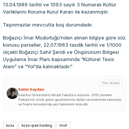
13.04.1989 tarihli ve 1093 sayılı 3 Numaralı Kültür
Varlıklarını Koruma Kurul Kararı ile kazanmıştır.
Taşınmazlar mevcutta boş durumdadır.
Boğaziçi İmar Müdürlüğü’nden alınan bilgiye göre söz
konusu parseller, 22.07.1983 tasdik tarihli ve 1/1000
ölçekli Boğaziçi Sahil Şeridi ve Öngörünüm Bölgesi
Uygulama İmar Planı kapsamında “Kültürel Tesis
Alanı” ve “Yol”da kalmaktadır.”
Tüm Yazıları
Selim Soydan
İstanbul Üniversitesi İktisat Fakültesi mezunu. 2010 yılından
Türkiye'nin önde gelen gazetelerinin dijital servislerinde teknoloji
ve finans konularında yazı haberlere imza attı
koza
koza-ipek holding
tmsf