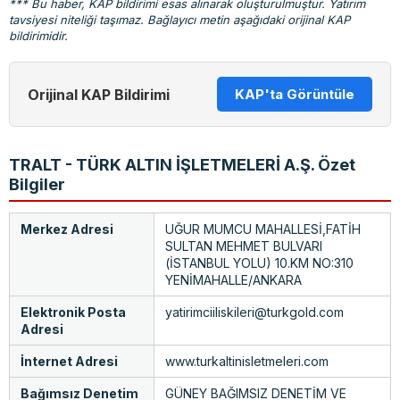
*** Bu haber, KAP bildirimi esas alınarak oluşturulmuştur. Yatırım
tavsiyesi niteliği taşımaz. Bağlayıcı metin aşağıdaki orijinal KAP
bildirimidir.
Orijinal KAP Bildirimi
KAP'ta Görüntüle
TRALT - TÜRK ALTIN İŞLETMELERİ A.Ş. Özet
Bilgiler
Merkez Adresi
UĞUR MUMCU MAHALLESİ,FATİH
SULTAN MEHMET BULVARI
(İSTANBUL YOLU) 10.KM NO:310
YENİMAHALLE/ANKARA
Elektronik Posta
yatirimciiliskileri@turkgold.com
Adresi
İnternet Adresi
www.turkaltinisletmeleri.com
Bağımsız Denetim
GÜNEY BAĞIMSIZ DENETİM VE