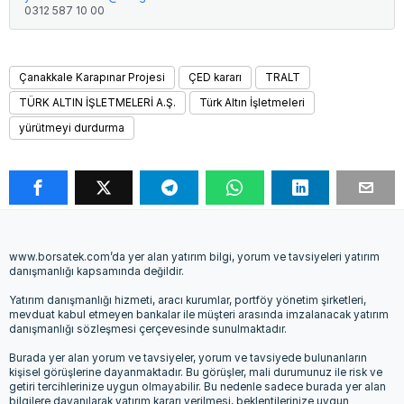
0312 587 10 00
Çanakkale Karapınar Projesi
ÇED kararı
TRALT
TÜRK ALTIN İŞLETMELERİ A.Ş.
Türk Altın İşletmeleri
yürütmeyi durdurma
www.borsatek.com’da yer alan yatırım bilgi, yorum ve tavsiyeleri yatırım
danışmanlığı kapsamında değildir.
Yatırım danışmanlığı hizmeti, aracı kurumlar, portföy yönetim şirketleri,
mevduat kabul etmeyen bankalar ile müşteri arasında imzalanacak yatırım
danışmanlığı sözleşmesi çerçevesinde sunulmaktadır.
Burada yer alan yorum ve tavsiyeler, yorum ve tavsiyede bulunanların
kişisel görüşlerine dayanmaktadır. Bu görüşler, mali durumunuz ile risk ve
getiri tercihlerinize uygun olmayabilir. Bu nedenle sadece burada yer alan
bilgilere dayanılarak yatırım kararı verilmesi, beklentilerinize uygun