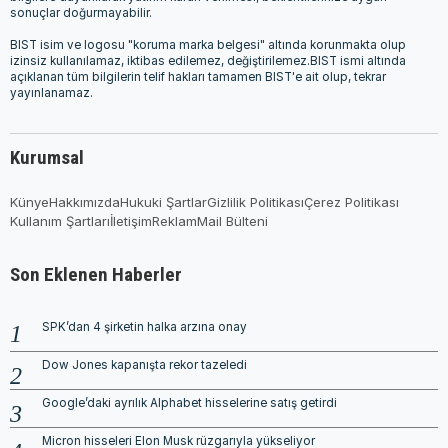
sonuçlar doğurmayabilir.
BIST isim ve logosu "koruma marka belgesi" altında korunmakta olup
izinsiz kullanılamaz, iktibas edilemez, değiştirilemez.BIST ismi altında
açıklanan tüm bilgilerin telif hakları tamamen BIST'e ait olup, tekrar
yayınlanamaz.
Kurumsal
Künye
Hakkımızda
Hukuki Şartlar
Gizlilik Politikası
Çerez Politikası
Kullanım Şartları
İletişim
Reklam
Mail Bülteni
Son Eklenen Haberler
SPK’dan 4 şirketin halka arzına onay
Dow Jones kapanışta rekor tazeledi
Google’daki ayrılık Alphabet hisselerine satış getirdi
Micron hisseleri Elon Musk rüzgarıyla yükseliyor