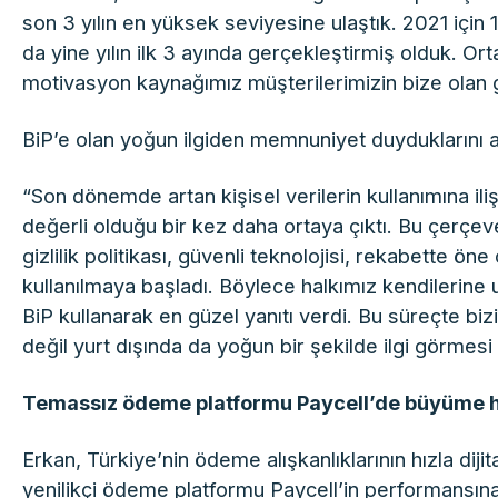
son 3 yılın en yüksek seviyesine ulaştık. 2021 için
da yine yılın ilk 3 ayında gerçekleştirmiş olduk. 
motivasyon kaynağımız müşterilerimizin bize olan gü
BiP’e olan yoğun ilgiden memnuniyet duyduklarını ak
“Son dönemde artan kişisel verilerin kullanımına iliş
değerli olduğu bir kez daha ortaya çıktı. Bu çerçeve
gizlilik politikası, güvenli teknolojisi, rekabette ön
kullanılmaya başladı. Böylece halkımız kendilerine 
BiP kullanarak en güzel yanıtı verdi. Bu süreçte bi
değil yurt dışında da yoğun bir şekilde ilgi görmesi 
Temassız ödeme platformu Paycell’de büyüme h
Erkan, Türkiye’nin ödeme alışkanlıklarının hızla dijit
yenilikçi ödeme platformu Paycell’in performansına