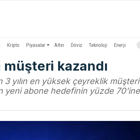
i
Kripto
Piyasalar
Altın
Döviz
Teknoloji
Enerji
i müşteri kazandı
on 3 yılın en yüksek çeyreklik müşteri
on yeni abone hedefinin yüzde 70’in
.