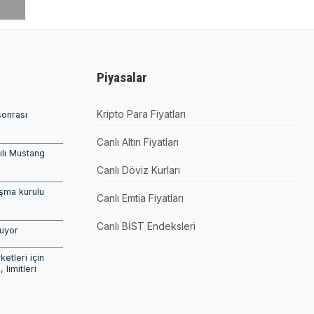
Piyasalar
Kripto Para Fiyatları
sonrası
Canlı Altın Fiyatları
pılı Mustang
Canlı Döviz Kurları
şma kurulu
Canlı Emtia Fiyatları
Canlı BİST Endeksleri
şuyor
etleri için
, limitleri