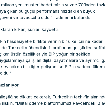
 1 milyon yeni müşteri hedefimizin yüzde 70’inden fazl
Ortaya çıkan bu güçlü performansımızdaki en büyük
veni ve teveccühü oldu.” ifadelerini kullandı.
taran Erkan, şunları kaydetti:
kin hassasiyetle birlikte verinin bir ülke için ne kadar
de Turkcell mühendisleri tarafından geliştirilen şeffa
e çıkan üstün özellikleriyle BiP yoğun bir şekilde
uygulanmaya çalışılan dijital dayatmalara ve ayrımcılığ
zi sevindiren bir diğer gelişme ise BiP’in sadece ülke
oldu.”
ızlanıyor
alleştiğine dikkati çekerek, Turkcell’in tech-fin alanınd
 ilişkin, “Dijital ödeme platformumuz Paycell’deki 3 a