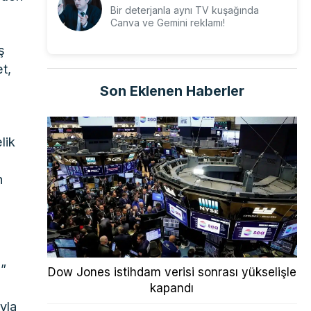
Bir deterjanla aynı TV kuşağında
Canva ve Gemini reklamı!
ş
et,
Son Eklenen Haberler
lik
n
m”
Dow Jones istihdam verisi sonrası yükselişle
kapandı
yla