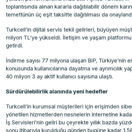
toplantısında alınan kararla dağıtılabilir dönem karı
temettünün üç eşit taksitte dağıtılması da onaylandı
Turkcell’in dijital servis tekil gelirleri, büyüyen m
milyon TL’ye yükseldi. İletişim ve yaşam platformu B
getirdi.
İndirme sayısı 77 milyona ulaşan BiP, Türkiye’nin en 
konusunda kullanıcılarına dayatma ve ayrımcılık ya
40 milyon 3 ay aktif kullanıcı sayısına ulaştı.
Sürdürülebilirlik alanında yeni hedefler
Turkcell’in kurumsal müşterileri için erişimden sibe
yönetilen hizmetlerden nesnelerin internetine kadar
İş Servisleri’nin geliri bu çeyrekte yıllık bazda yüz
sonu itibarıyla kurulduğu günden bugüne kadar 1.58