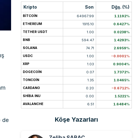
Kripto
Son
Dğş. (%)
BITCOIN
64967.99
1.1192%
ETHEREUM
1915.10
0.6427%
TETHER USDT
1.00
0.0238%
BNB
594.47
1.4293%
SOLANA
74.71
2.6959%
ış
USDC
1.00
-0.0001%
XRP
1.03
0.9004%
DOGECOIN
0.07
1.7372%
TONCOIN
1.35
1.0465%
lam
CARDANO
0.20
-0.6712%
SHIBA INU
0.00
1.5221%
AVALANCHE
6.51
1.6484%
Köşe Yazarları
e de
Zeliha SARAÇ