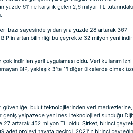
nın yüzde 61’ine karşılık gelen 2,6 milyar TL tutarındak
.
üşteri bazı sayesinde yıldan yıla yüzde 28 artarak 367
iP’in artan bilinirliği bu çeyrekte 32 milyon yeni ind
çok indirilen yerli uygulaması oldu. Veri kullanım izni
pmayan BiP, yaklaşık 3’te 1’i diğer ülkelerde olmak üz
r güvenliğe, bulut teknolojilerinden veri merkezlerine,
 geniş yelpazede yeni nesil teknolojileri sunduğu Diji
de 27 artarak 452 milyon TL oldu. Şirket, birinci çeyre
9 adet projeyi hayata geçirdi. 2021’in birinci çeyreği