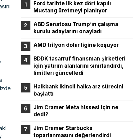
Ford tarihte ilk kez dört kapılı
asını
Mustang üretmeyi planlıyor
ABD Senatosu Trump’ın çalışma
kurulu adaylarını onayladı
AMD trilyon dolar ligine koşuyor
BDDK tasarruf finansman şirketleri
f
için yatırım alanlarını sınırlandırdı,
limitleri güncelledi
a
Halkbank ikincil halka arz sürecini
mizde
başlattı
Jim Cramer Meta hissesi için ne
dedi?
aki
Jim Cramer Starbucks
toparlanmasını değerlendirdi
y