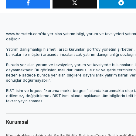
www.borsatek.com’da yer alan yatırım bilgi, yorum ve tavsiyeleri yatır
değildir.
Yatırım danışmanlığı hizmeti, aracı kurumlar, portföy yönetim şirketle
bankalar ile müşteri arasında imzalanacak yatırım danışmanlığı sözleş
Burada yer alan yorum ve tavsiyeler, yorum ve tavsiyede bulunanların k
dayanmaktadır. Bu görüşler, mali durumunuz ile risk ve getiri tercihleri
nedenle sadece burada yer alan bilgilere dayanılarak yatırım kararı ver
sonuçlar doğurmayabilir.
BIST isim ve logosu "koruma marka belgesi" altında korunmakta olup izi
edilemez, değiştirilemez.BIST ismi altında açıklanan tüm bilgilerin telif
tekrar yayınlanamaz.
Kurumsal
Künye
Hakkımızda
Hukuki Şartlar
Gizlilik Politikası
Çerez Politikası
Kullan