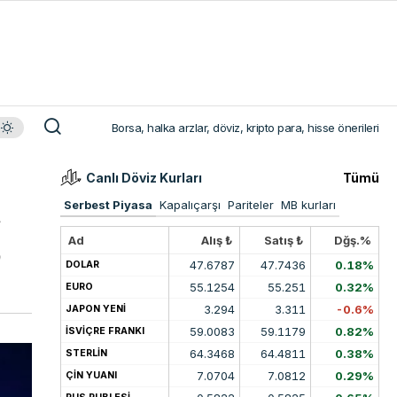
Borsa, halka arzlar, döviz, kripto para, hisse önerileri
Canlı Döviz Kurları
Tümü
Serbest Piyasa
Kapalıçarşı
Pariteler
MB kurları
Ad
Alış ₺
Satış ₺
Dğş.%
e
47.6787
47.7436
0.18%
DOLAR
55.1254
55.251
0.32%
EURO
3.294
3.311
-0.6%
JAPON YENİ
59.0083
59.1179
0.82%
İSVİÇRE FRANKI
64.3468
64.4811
0.38%
STERLİN
7.0704
7.0812
0.29%
ÇİN YUANI