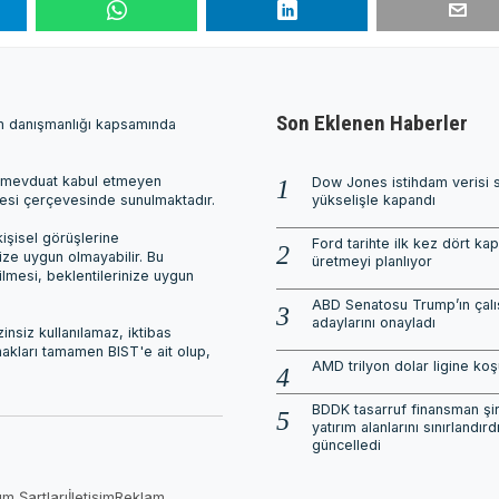
Son Eklenen Haberler
ım danışmanlığı kapsamında
ri, mevduat kabul etmeyen
Dow Jones istihdam verisi 
mesi çerçevesinde sunulmaktadır.
yükselişle kapandı
işisel görüşlerine
Ford tarihte ilk kez dört ka
nize uygun olmayabilir. Bu
üretmeyi planlıyor
ilmesi, beklentilerinize uygun
ABD Senatosu Trump’ın çalı
adaylarını onayladı
nsiz kullanılamaz, iktibas
 hakları tamamen BIST'e ait olup,
AMD trilyon dolar ligine ko
BDDK tasarruf finansman şirk
yatırım alanlarını sınırlandırdı
güncelledi
ım Şartları
İletişim
Reklam