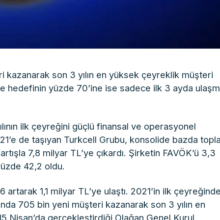
eri kazanarak son 3 yılın en yüksek çeyreklik müşteri
ne hedefinin yüzde 70’ine ise sadece ilk 3 ayda ulaşm
lının ilk çeyreğini güçlü finansal ve operasyonel
021’e de taşıyan Turkcell Grubu, konsolide bazda top
 artışla 7,8 milyar TL’ye çıkardı. Şirketin FAVÖK’ü 3,3
yüzde 42,2 oldu.
,6 artarak 1,1 milyar TL’ye ulaştı. 2021’in ilk çeyreğind
yında 705 bin yeni müşteri kazanarak son 3 yılın en
 15 Nisan’da gerçekleştirdiği Olağan Genel Kurul