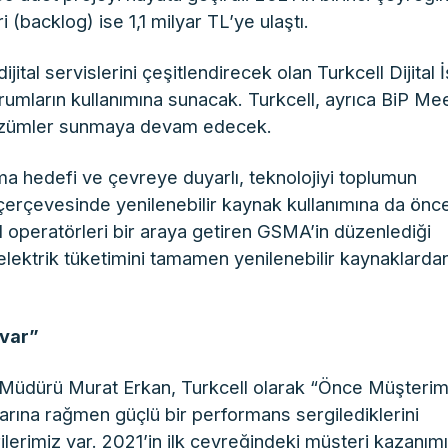
(backlog) ise 1,1 milyar TL’ye ulaştı.
al servislerini çeşitlendirecek olan Turkcell Dijital İ
kurumların kullanımına sunacak. Turkcell, ayrıca BiP Me
f çözümler sunmaya devam edecek.
nma hedefi ve çevreye duyarlı, teknolojiyi toplumun
 çerçevesinde yenilenebilir kaynak kullanımına da önce
l operatörleri bir araya getiren GSMA’in düzenlediği
elektrik tüketimini tamamen yenilenebilir kaynaklarda
 var”
l Müdürü Murat Erkan, Turkcell olarak “Önce Müşteri
llarına rağmen güçlü bir performans sergilediklerini
lerimiz var. 2021’in ilk çeyreğindeki müşteri kazanımı