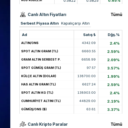
0.5822
0.5825
0.65%
RUS RUBLESİ
Canlı Altın Fiyatları
Tümü
Serbest Piyasa Altın
Kapalıçarşı Altın
Ad
Satış ₺
Dğş.%
4342.09
2.4%
ALTIN/ONS
6660.55
2.59%
SPOT ALTIN GRAM (TL)
6658.99
2.09%
GRAM ALTIN SERBEST P.
97.57
3.57%
SPOT GÜMÜŞ GRAM (TL)
138700.00
1.99%
KÜLÇE ALTIN (DOLAR)
6627.24
2.59%
HAS ALTIN GRAM (TL)
138903.00
2.4%
SPOT ALTIN KG (TL)
44829.00
2.19%
CUMHURİYET ALTINI (TL)
63.61
3.37%
GÜMÜŞ/ONS ($)
Canlı Kripto Paralar
Tümü