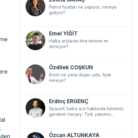
i
Petrol fiyatları ne yapıyor, nereye
gidiyor?
Emel YİĞİT
irme
Halka arzlarda ibre tersine mi
dönüyor?
Özdilek COŞKUN
ere
Brent ne yana düşer usta, fiyat
nereye?
Erdinç ERGENÇ
SpaceX halka arzı hakkında bilmeniz
gereken herşey: Türk yatırımcı
tal
SpaceX’e nasıl yatırım yapar?
k
Özcan ALTUNKAYA
nden