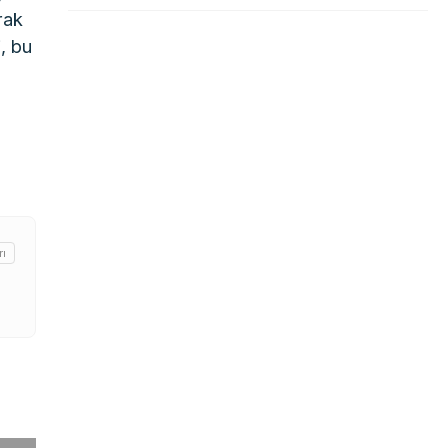
rak
, bu
rı