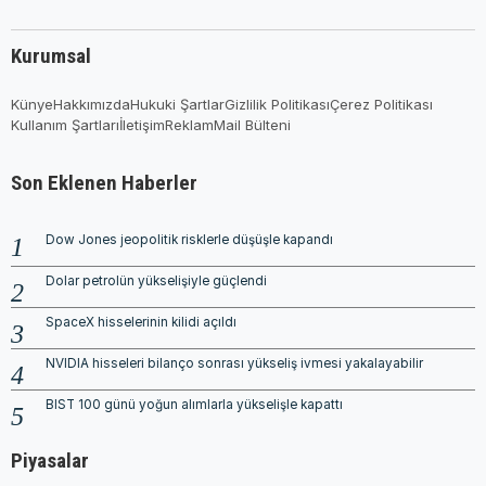
Kurumsal
Künye
Hakkımızda
Hukuki Şartlar
Gizlilik Politikası
Çerez Politikası
Kullanım Şartları
İletişim
Reklam
Mail Bülteni
Son Eklenen Haberler
Dow Jones jeopolitik risklerle düşüşle kapandı
Dolar petrolün yükselişiyle güçlendi
SpaceX hisselerinin kilidi açıldı
NVIDIA hisseleri bilanço sonrası yükseliş ivmesi yakalayabilir
BIST 100 günü yoğun alımlarla yükselişle kapattı
Piyasalar