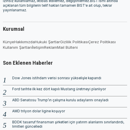
izinsiz kullanılamaz, iktibas edilemez, değiştirilemez.BIST ismi altında
açıklanan tüm bilgilerin telif hakları tamamen BIST'e ait olup, tekrar
yayınlanamaz.
Kurumsal
Künye
Hakkımızda
Hukuki Şartlar
Gizlilik Politikası
Çerez Politikası
Kullanım Şartları
İletişim
Reklam
Mail Bülteni
Son Eklenen Haberler
Dow Jones istihdam verisi sonrası yükselişle kapandı
Ford tarihte ilk kez dört kapılı Mustang üretmeyi planlıyor
ABD Senatosu Trump’ın çalışma kurulu adaylarını onayladı
AMD trilyon dolar ligine koşuyor
BDDK tasarruf finansman şirketleri için yatırım alanlarını sınırlandırdı,
limitleri güncelledi