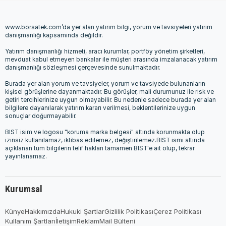
www.borsatek.com’da yer alan yatırım bilgi, yorum ve tavsiyeleri yatırım
danışmanlığı kapsamında değildir.
Yatırım danışmanlığı hizmeti, aracı kurumlar, portföy yönetim şirketleri,
mevduat kabul etmeyen bankalar ile müşteri arasında imzalanacak yatırım
danışmanlığı sözleşmesi çerçevesinde sunulmaktadır.
Burada yer alan yorum ve tavsiyeler, yorum ve tavsiyede bulunanların
kişisel görüşlerine dayanmaktadır. Bu görüşler, mali durumunuz ile risk ve
getiri tercihlerinize uygun olmayabilir. Bu nedenle sadece burada yer alan
bilgilere dayanılarak yatırım kararı verilmesi, beklentilerinize uygun
sonuçlar doğurmayabilir.
BIST isim ve logosu "koruma marka belgesi" altında korunmakta olup
izinsiz kullanılamaz, iktibas edilemez, değiştirilemez.BIST ismi altında
açıklanan tüm bilgilerin telif hakları tamamen BIST'e ait olup, tekrar
yayınlanamaz.
Kurumsal
Künye
Hakkımızda
Hukuki Şartlar
Gizlilik Politikası
Çerez Politikası
Kullanım Şartları
İletişim
Reklam
Mail Bülteni