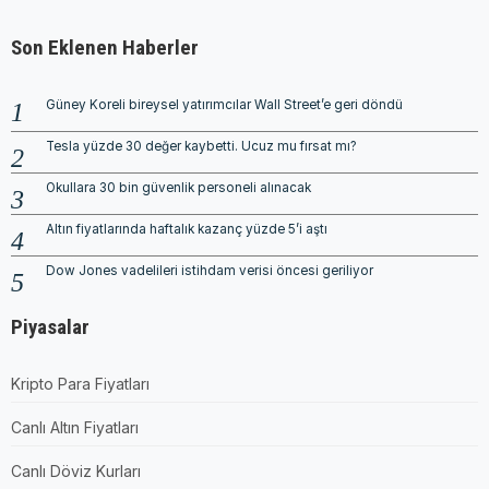
Son Eklenen Haberler
Güney Koreli bireysel yatırımcılar Wall Street’e geri döndü
Tesla yüzde 30 değer kaybetti. Ucuz mu fırsat mı?
Okullara 30 bin güvenlik personeli alınacak
Altın fiyatlarında haftalık kazanç yüzde 5’i aştı
Dow Jones vadelileri istihdam verisi öncesi geriliyor
Piyasalar
Kripto Para Fiyatları
Canlı Altın Fiyatları
Canlı Döviz Kurları