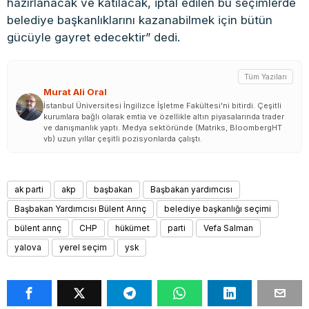
hazırlanacak ve katılacak, iptal edilen bu seçimlerde
belediye başkanlıklarını kazanabilmek için bütün
gücüyle gayret edecektir” dedi.
Tüm Yazıları
Murat Ali Oral
İstanbul Üniversitesi İngilizce İşletme Fakültesi'ni bitirdi. Çeşitli
kurumlara bağlı olarak emtia ve özellikle altın piyasalarında trader
ve danışmanlık yaptı. Medya sektöründe (Matriks, BloombergHT
vb) uzun yıllar çeşitli pozisyonlarda çalıştı.
ak parti
akp
başbakan
Başbakan yardımcısı
Başbakan Yardımcısı Bülent Arınç
belediye başkanlığı seçimi
bülent arınç
CHP
hükümet
parti
Vefa Salman
yalova
yerel seçim
ysk