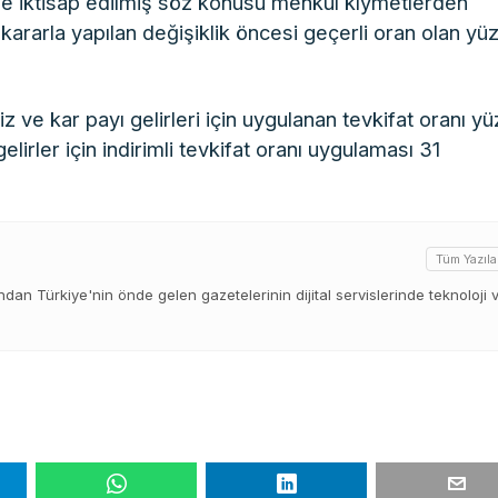
de iktisap edilmiş söz konusu menkul kıymetlerden
 kararla yapılan değişiklik öncesi geçerli oran olan yü
 ve kar payı gelirleri için uygulanan tevkifat oranı y
irler için indirimli tevkifat oranı uygulaması 31
Tüm Yazıla
ından Türkiye'nin önde gelen gazetelerinin dijital servislerinde teknoloji 