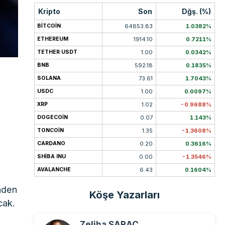
Kripto
Son
Dğş. (%)
BITCOIN
64853.83
1.0382%
ETHEREUM
1914.10
0.7211%
TETHER USDT
1.00
0.0342%
BNB
592.18
0.1835%
SOLANA
73.61
1.7043%
USDC
1.00
0.0097%
XRP
1.02
-0.9688%
DOGECOIN
0.07
1.143%
TONCOIN
1.35
-1.3608%
CARDANO
0.20
0.3616%
SHIBA INU
0.00
-1.3546%
AVALANCHE
6.43
0.1604%
ünden
Köşe Yazarları
cak.
Zeliha SARAÇ