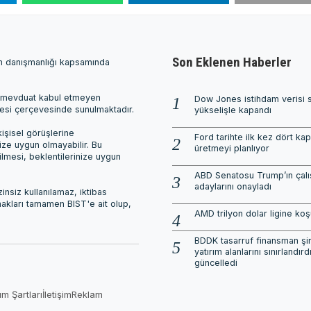
Son Eklenen Haberler
ım danışmanlığı kapsamında
ri, mevduat kabul etmeyen
Dow Jones istihdam verisi 
mesi çerçevesinde sunulmaktadır.
yükselişle kapandı
işisel görüşlerine
Ford tarihte ilk kez dört ka
nize uygun olmayabilir. Bu
üretmeyi planlıyor
ilmesi, beklentilerinize uygun
ABD Senatosu Trump’ın çalı
adaylarını onayladı
nsiz kullanılamaz, iktibas
 hakları tamamen BIST'e ait olup,
AMD trilyon dolar ligine ko
BDDK tasarruf finansman şirk
yatırım alanlarını sınırlandırdı
güncelledi
ım Şartları
İletişim
Reklam