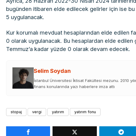
Ayrıca, 28 Haziran 2022-30 Nisan 2024 tarihlerin
bugünden itibaren elde edilecek gelirler için ise bu
5 uygulanacak.
Kur korumalı mevduat hesaplarından elde edilen faiz
0 olarak uygulanacak. Bu hesaplardan elde edilen gel
Temmuz’a kadar yüzde 0 olarak devam edecek.
Selim Soydan
İstanbul Üniversitesi İktisat Fakültesi mezunu. 2010 yıl
finans konularında yazı haberlere imza attı
stopaj
vergi
yatırım
yatırım fonu