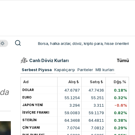
Borsa, halka arzlar, döviz, kripto para, hisse önerileri
Canlı Döviz Kurları
Tümü
Serbest Piyasa
Kapalıçarşı
Pariteler
MB kurları
Ad
Alış ₺
Satış ₺
Dğş.%
nda
47.6787
47.7436
0.18%
DOLAR
55.1254
55.251
0.32%
EURO
3.294
3.311
-0.6%
JAPON YENİ
59.0083
59.1179
0.82%
İSVİÇRE FRANKI
64.3468
64.4811
0.38%
STERLİN
7.0704
7.0812
0.29%
ÇİN YUANI