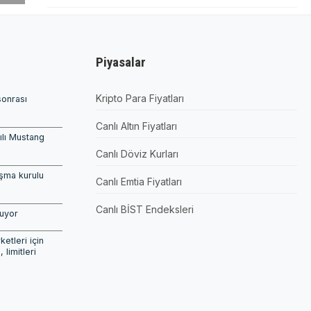
Piyasalar
Kripto Para Fiyatları
sonrası
Canlı Altın Fiyatları
pılı Mustang
Canlı Döviz Kurları
şma kurulu
Canlı Emtia Fiyatları
Canlı BİST Endeksleri
şuyor
etleri için
, limitleri