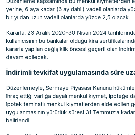
Düzenleme kapsamında bu menkul kıymetlerden elde
yerine, 6 aya kadar (6 ay dahil) vadeli olanlarda yüzd
bir yıldan uzun vadeli olanlarda yüzde 2,5 olacak.
Kararla, 23 Aralık 2020-30 Nisan 2024 tarihlerinde 
kullanıcısının bu bankalar olduğu kira sertifikaların
kararla yapılan değişiklik öncesi geçerli olan indi
devam edilecek.
İndirimli tevkifat uygulamasında süre uza
Düzenlemeyle, Sermaye Piyasası Kanunu hükümlerine
ihraç ettiği varlığa dayalı menkul kıymet, ipoteğe 
ipotek teminatlı menkul kıymetlerden elde edilen geli
uygulanmasının yürürlük süresi 31 Temmuz’a kadar uz
belirlendi.