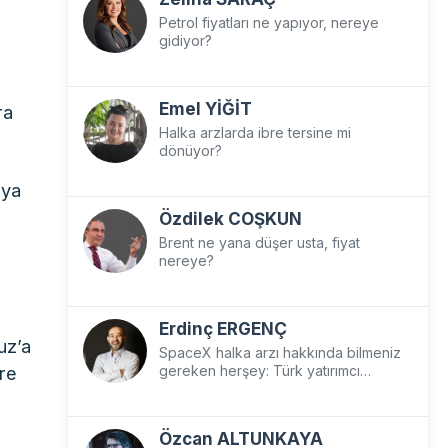
Petrol fiyatları ne yapıyor, nereye
gidiyor?
Emel YİĞİT
ra
Halka arzlarda ibre tersine mi
dönüyor?
aya
Özdilek COŞKUN
Brent ne yana düşer usta, fiyat
nereye?
Erdinç ERGENÇ
uz’a
SpaceX halka arzı hakkında bilmeniz
ere
gereken herşey: Türk yatırımcı
SpaceX’e nasıl yatırım yapar?
Özcan ALTUNKAYA