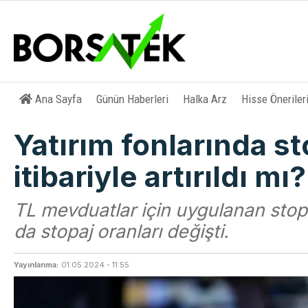
Ana Sayfa
Günün Haberleri
Halka Arz
Hisse Öneriler
Yatırım fonlarında st
itibariyle artırıldı mı?
TL mevduatlar için uygulanan stopaj
da stopaj oranları değişti.
Yayınlanma:
01.05.2024 - 11:55