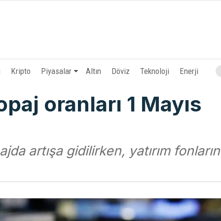
i
Kripto
Piyasalar
Altın
Döviz
Teknoloji
Enerji
opaj oranları 1 Mayıs
da artışa gidilirken, yatırım fonları