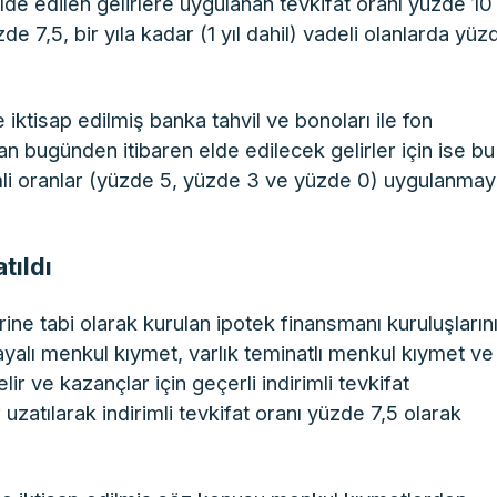
 edilen gelirlere uygulanan tevkifat oranı yüzde 10
e 7,5, bir yıla kadar (1 yıl dahil) vadeli olanlarda yüz
iktisap edilmiş banka tahvil ve bonoları ile fon
dan bugünden itibaren elde edilecek gelirler için ise bu
rimli oranlar (yüzde 5, yüzde 3 ve yüzde 0) uygulanma
tıldı
 tabi olarak kurulan ipotek finansmanı kuruluşların
dayalı menkul kıymet, varlık teminatlı menkul kıymet ve
r ve kazançlar için geçerli indirimli tevkifat
atılarak indirimli tevkifat oranı yüzde 7,5 olarak