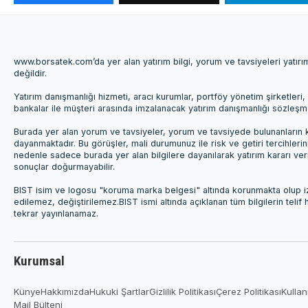
www.borsatek.com’da yer alan yatırım bilgi, yorum ve tavsiyeleri yatır
değildir.
Yatırım danışmanlığı hizmeti, aracı kurumlar, portföy yönetim şirketle
bankalar ile müşteri arasında imzalanacak yatırım danışmanlığı sözleş
Burada yer alan yorum ve tavsiyeler, yorum ve tavsiyede bulunanların k
dayanmaktadır. Bu görüşler, mali durumunuz ile risk ve getiri tercihleri
nedenle sadece burada yer alan bilgilere dayanılarak yatırım kararı ver
sonuçlar doğurmayabilir.
BIST isim ve logosu "koruma marka belgesi" altında korunmakta olup izi
edilemez, değiştirilemez.BIST ismi altında açıklanan tüm bilgilerin telif
tekrar yayınlanamaz.
Kurumsal
Künye
Hakkımızda
Hukuki Şartlar
Gizlilik Politikası
Çerez Politikası
Kullan
Mail Bülteni