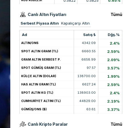
0.5822
0.5825
0.65%
RUS RUBLESİ
Canlı Altın Fiyatları
Tümü
Serbest Piyasa Altın
Kapalıçarşı Altın
Ad
Satış ₺
Dğş.%
4342.09
2.4%
ALTIN/ONS
6660.55
2.59%
SPOT ALTIN GRAM (TL)
6658.99
2.09%
GRAM ALTIN SERBEST P.
97.57
3.57%
SPOT GÜMÜŞ GRAM (TL)
138700.00
1.99%
KÜLÇE ALTIN (DOLAR)
6627.24
2.59%
HAS ALTIN GRAM (TL)
138903.00
2.4%
SPOT ALTIN KG (TL)
44829.00
2.19%
CUMHURİYET ALTINI (TL)
63.61
3.37%
GÜMÜŞ/ONS ($)
Canlı Kripto Paralar
Tümü