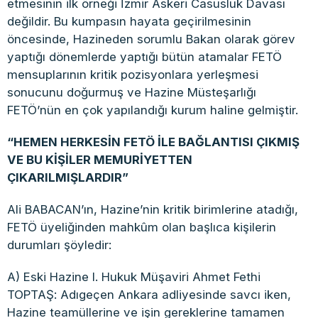
etmesinin ilk örneği İzmir Askeri Casusluk Davası
değildir. Bu kumpasın hayata geçirilmesinin
öncesinde, Hazineden sorumlu Bakan olarak görev
yaptığı dönemlerde yaptığı bütün atamalar FETÖ
mensuplarının kritik pozisyonlara yerleşmesi
sonucunu doğurmuş ve Hazine Müsteşarlığı
FETÖ’nün en çok yapılandığı kurum haline gelmiştir.
“HEMEN HERKESİN FETÖ İLE BAĞLANTISI ÇIKMIŞ
VE BU KİŞİLER MEMURİYETTEN
ÇIKARILMIŞLARDIR”
Ali BABACAN’ın, Hazine’nin kritik birimlerine atadığı,
FETÖ üyeliğinden mahkûm olan başlıca kişilerin
durumları şöyledir:
A) Eski Hazine I. Hukuk Müşaviri Ahmet Fethi
TOPTAŞ: Adıgeçen Ankara adliyesinde savcı iken,
Hazine teamüllerine ve işin gereklerine tamamen