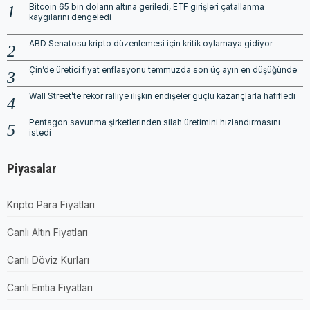
Bitcoin 65 bin doların altına geriledi, ETF girişleri çatallanma
kaygılarını dengeledi
ABD Senatosu kripto düzenlemesi için kritik oylamaya gidiyor
Çin’de üretici fiyat enflasyonu temmuzda son üç ayın en düşüğünde
Wall Street’te rekor ralliye ilişkin endişeler güçlü kazançlarla hafifledi
Pentagon savunma şirketlerinden silah üretimini hızlandırmasını
istedi
Piyasalar
Kripto Para Fiyatları
Canlı Altın Fiyatları
Canlı Döviz Kurları
Canlı Emtia Fiyatları