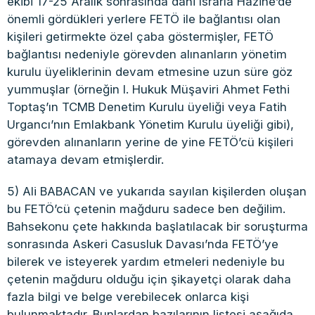
ekibi 17-25 Aralık sonrasında dahi ısrarla Hazine’de
önemli gördükleri yerlere FETÖ ile bağlantısı olan
kişileri getirmekte özel çaba göstermişler, FETÖ
bağlantısı nedeniyle görevden alınanların yönetim
kurulu üyeliklerinin devam etmesine uzun süre göz
yummuşlar (örneğin I. Hukuk Müşaviri Ahmet Fethi
Toptaş’ın TCMB Denetim Kurulu üyeliği veya Fatih
Urgancı’nın Emlakbank Yönetim Kurulu üyeliği gibi),
görevden alınanların yerine de yine FETÖ’cü kişileri
atamaya devam etmişlerdir.
5) Ali BABACAN ve yukarıda sayılan kişilerden oluşan
bu FETÖ’cü çetenin mağduru sadece ben değilim.
Bahsekonu çete hakkında başlatılacak bir soruşturma
sonrasında Askeri Casusluk Davası’nda FETÖ’ye
bilerek ve isteyerek yardım etmeleri nedeniyle bu
çetenin mağduru olduğu için şikayetçi olarak daha
fazla bilgi ve belge verebilecek onlarca kişi
bulunmaktadır. Bunlardan bazılarının listesi aşağıda