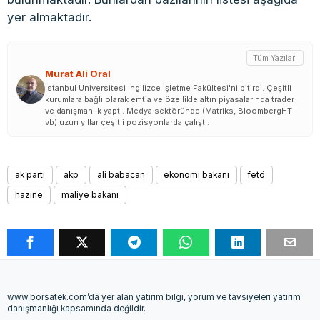
yer almaktadır.
Tüm Yazıları
Murat Ali Oral
İstanbul Üniversitesi İngilizce İşletme Fakültesi'ni bitirdi. Çeşitli
kurumlara bağlı olarak emtia ve özellikle altın piyasalarında trader
ve danışmanlık yaptı. Medya sektöründe (Matriks, BloombergHT
vb) uzun yıllar çeşitli pozisyonlarda çalıştı.
ak parti
akp
ali babacan
ekonomi bakanı
fetö
hazine
maliye bakanı
www.borsatek.com’da yer alan yatırım bilgi, yorum ve tavsiyeleri yatırım
danışmanlığı kapsamında değildir.