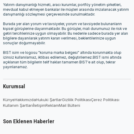
Yatırım danışmanlığı hizmeti, aracı kurumlar, portföy yönetim şirketleri,
mevduat kabul etmeyen bankalar ile müşteri arasında imzalanacak yatırım
danışmanlığı sözleşmesi çerçevesinde sunulmaktadır.
Burada yer alan yorum ve tavsiyeler, yorum ve tavsiyede bulunanların
kişisel görüşlerine dayanmaktadır. Bu görüşler, mali durumunuz ile risk ve
getiri tercihlerinize uygun olmayabilir. Bu nedenle sadece burada yer alan
bilgilere dayanılarak yatırım kararı verilmesi, beklentilerinize uygun
sonuçlar doğurmayabilir.
BIST isim ve logosu "koruma marka belgesi" altında korunmakta olup
izinsiz kullanılamaz, iktibas edilemez, değiştirilemez.BIST ismi altında
açıklanan tüm bilgilerin telif hakları tamamen BIST'e ait olup, tekrar
yayınlanamaz.
Kurumsal
Künye
Hakkımızda
Hukuki Şartlar
Gizlilik Politikası
Çerez Politikası
Kullanım Şartları
İletişim
Reklam
Mail Bülteni
Son Eklenen Haberler