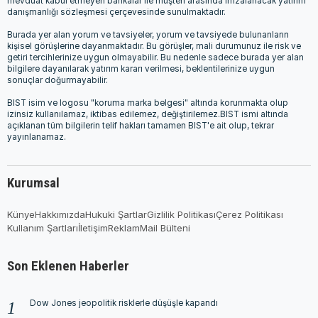
mevduat kabul etmeyen bankalar ile müşteri arasında imzalanacak yatırım
danışmanlığı sözleşmesi çerçevesinde sunulmaktadır.
Burada yer alan yorum ve tavsiyeler, yorum ve tavsiyede bulunanların
kişisel görüşlerine dayanmaktadır. Bu görüşler, mali durumunuz ile risk ve
getiri tercihlerinize uygun olmayabilir. Bu nedenle sadece burada yer alan
bilgilere dayanılarak yatırım kararı verilmesi, beklentilerinize uygun
sonuçlar doğurmayabilir.
BIST isim ve logosu "koruma marka belgesi" altında korunmakta olup
izinsiz kullanılamaz, iktibas edilemez, değiştirilemez.BIST ismi altında
açıklanan tüm bilgilerin telif hakları tamamen BIST'e ait olup, tekrar
yayınlanamaz.
Kurumsal
Künye
Hakkımızda
Hukuki Şartlar
Gizlilik Politikası
Çerez Politikası
Kullanım Şartları
İletişim
Reklam
Mail Bülteni
Son Eklenen Haberler
Dow Jones jeopolitik risklerle düşüşle kapandı