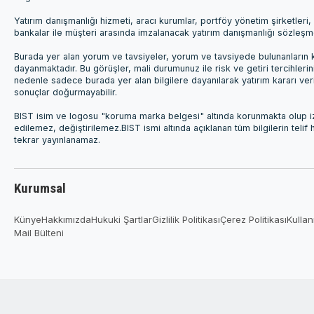
Yatırım danışmanlığı hizmeti, aracı kurumlar, portföy yönetim şirketle
bankalar ile müşteri arasında imzalanacak yatırım danışmanlığı sözleş
Burada yer alan yorum ve tavsiyeler, yorum ve tavsiyede bulunanların k
dayanmaktadır. Bu görüşler, mali durumunuz ile risk ve getiri tercihleri
nedenle sadece burada yer alan bilgilere dayanılarak yatırım kararı ver
sonuçlar doğurmayabilir.
BIST isim ve logosu "koruma marka belgesi" altında korunmakta olup izi
edilemez, değiştirilemez.BIST ismi altında açıklanan tüm bilgilerin telif
tekrar yayınlanamaz.
Kurumsal
Künye
Hakkımızda
Hukuki Şartlar
Gizlilik Politikası
Çerez Politikası
Kullan
Mail Bülteni