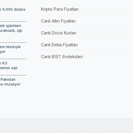
Kripto Para Fiyatları
de 5.000 dolara
Canlı Altın Fiyatları
i işlemleri
uraksadı, çip
Canlı Döviz Kurları
i
Canlı Emtia Fiyatları
ni tesisiyle
yor
Canlı BİST Endeksleri
i K3
tamını aştı
 Pakistan
ı imzalıyor