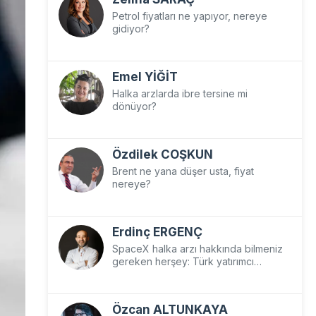
Petrol fiyatları ne yapıyor, nereye
gidiyor?
Emel YİĞİT
Halka arzlarda ibre tersine mi
dönüyor?
Özdilek COŞKUN
Brent ne yana düşer usta, fiyat
nereye?
Erdinç ERGENÇ
SpaceX halka arzı hakkında bilmeniz
gereken herşey: Türk yatırımcı
SpaceX’e nasıl yatırım yapar?
Özcan ALTUNKAYA