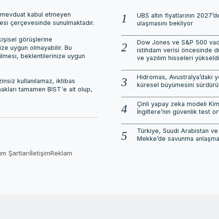
ri, mevduat kabul etmeyen
UBS altın fiyatlarının 2027’
mesi çerçevesinde sunulmaktadır.
ulaşmasını bekliyor
işisel görüşlerine
Dow Jones ve S&P 500 vadel
nize uygun olmayabilir. Bu
istihdam verisi öncesinde d
ilmesi, beklentilerinize uygun
ve yazılım hisseleri yükseld
Hidromas, Avustralya’daki ye
nsiz kullanılamaz, iktibas
küresel büyümesini sürdürü
 hakları tamamen BIST'e ait olup,
Çinli yapay zeka modeli Kim
İngiltere’nin güvenlik test or
Türkiye, Suudi Arabistan ve
Mekke’de savunma anlaşmas
ım Şartları
İletişim
Reklam