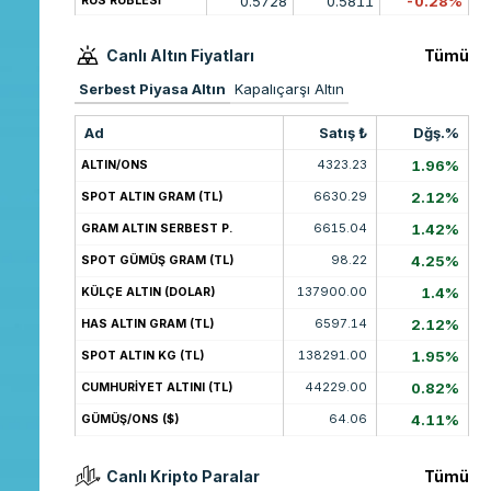
0.5728
0.5811
-0.28%
RUS RUBLESİ
Canlı Altın Fiyatları
Tümü
Serbest Piyasa Altın
Kapalıçarşı Altın
Ad
Satış ₺
Dğş.%
4323.23
1.96%
ALTIN/ONS
6630.29
2.12%
SPOT ALTIN GRAM (TL)
6615.04
1.42%
GRAM ALTIN SERBEST P.
98.22
4.25%
SPOT GÜMÜŞ GRAM (TL)
137900.00
1.4%
KÜLÇE ALTIN (DOLAR)
6597.14
2.12%
HAS ALTIN GRAM (TL)
138291.00
1.95%
SPOT ALTIN KG (TL)
44229.00
0.82%
CUMHURİYET ALTINI (TL)
64.06
4.11%
GÜMÜŞ/ONS ($)
Canlı Kripto Paralar
Tümü