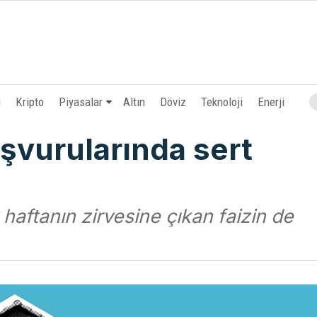
i
Kripto
Piyasalar
Altın
Döviz
Teknoloji
Enerji
vurularında sert
aftanın zirvesine çıkan faizin de