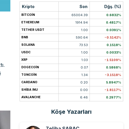
Kripto
Son
Dğş. (%)
BITCOIN
65004.39
0.6832%
ETHEREUM
1914.94
0.4817%
TETHER USDT
1.00
0.0391%
BNB
590.64
-0.5142%
SOLANA
73.53
0.1518%
USDC
1.00
0.0033%
XRP
1.03
-1.5109%
tı.
DOGECOIN
0.07
0.5868%
ş
TONCOIN
1.34
-3.1518%
CARDANO
0.20
5.8947%
SHIBA INU
0.00
-1.8117%
AVALANCHE
6.46
0.2977%
Köşe Yazarları
Zeliha SARAÇ