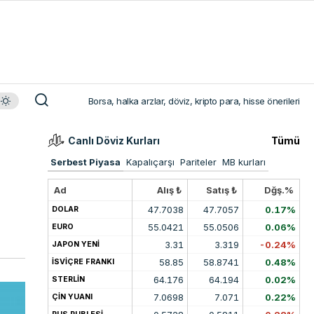
Borsa, halka arzlar, döviz, kripto para, hisse önerileri
Canlı Döviz Kurları
Tümü
Serbest Piyasa
Kapalıçarşı
Pariteler
MB kurları
Ad
Alış ₺
Satış ₺
Dğş.%
47.7038
47.7057
0.17%
DOLAR
55.0421
55.0506
0.06%
EURO
3.31
3.319
-0.24%
JAPON YENİ
58.85
58.8741
0.48%
İSVİÇRE FRANKI
64.176
64.194
0.02%
STERLİN
7.0698
7.071
0.22%
ÇİN YUANI