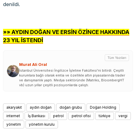
denildi.
»» AYDIN DOĞAN VE ERSİN ÖZİNCE HAKKINDA
23 YIL İSTENDİ
Tüm Yazıları
Murat Ali Oral
İstanbul Üniversitesi İngilizce İşletme Fakültesi'ni bitirdi. Çeşitli
kurumlara bağlı olarak emtia ve özellikle altın piyasalarında trader
ve danışmanlık yaptı. Medya sektöründe (Matriks, BloombergHT
vb) uzun yıllar çeşitli pozisyonlarda çalıştı.
akaryakıt
aydın doğan
doğan grubu
Doğan Holding
internet
İş Bankası
petrol
petrol ofisi
türkiye
vergi
yönetim
yönetim kurulu