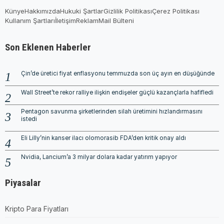
Künye
Hakkımızda
Hukuki Şartlar
Gizlilik Politikası
Çerez Politikası
Kullanım Şartları
İletişim
Reklam
Mail Bülteni
Son Eklenen Haberler
Çin’de üretici fiyat enflasyonu temmuzda son üç ayın en düşüğünde
Wall Street’te rekor ralliye ilişkin endişeler güçlü kazançlarla hafifledi
Pentagon savunma şirketlerinden silah üretimini hızlandırmasını
istedi
Eli Lilly’nin kanser ilacı olomorasib FDA’den kritik onay aldı
Nvidia, Lancium’a 3 milyar dolara kadar yatırım yapıyor
Piyasalar
Kripto Para Fiyatları