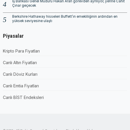
İş Bankası Genel Müdürü Hakan Aran görevden ayrılıyor, yerine Cahit
Çınar geçecek
Berkshire Hathaway hisseleri Buffett’ın emekliliğinin ardından en
yüksek seviyesine ulaştı
Piyasalar
Kripto Para Fiyatları
Canlı Altın Fiyatları
Canlı Döviz Kurları
Canlı Emtia Fiyatları
Canlı BİST Endeksleri