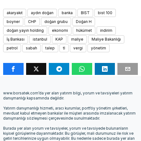
akaryakıt
aydın doğan
banka
BIST
bist 100
boyner
CHP
doğan grubu
Doğan H
doğan yayın holding
ekonomi
hükümet
indirim
İş Bankası
istanbul
KAP
maliye
Maliye Bakanlığı
petrol
sabah
talep
tl
vergi
yönetim
www.borsatek.com’da yer alan yatırım bilgi, yorum ve tavsiyeleri yatırım
danışmanlığı kapsamında değildir.
Yatırım danışmanlığı hizmeti, aracı kurumlar, portföy yönetim şirketleri,
mevduat kabul etmeyen bankalar ile müşteri arasında imzalanacak yatırım
danışmanlığı sözleşmesi çerçevesinde sunulmaktadır.
Burada yer alan yorum ve tavsiyeler, yorum ve tavsiyede bulunanların
kişisel görüşlerine dayanmaktadır. Bu görüşler, mali durumunuz ile risk ve
getiri tercihlerinize uygun olmayabilir. Bu nedenle sadece burada yer alan