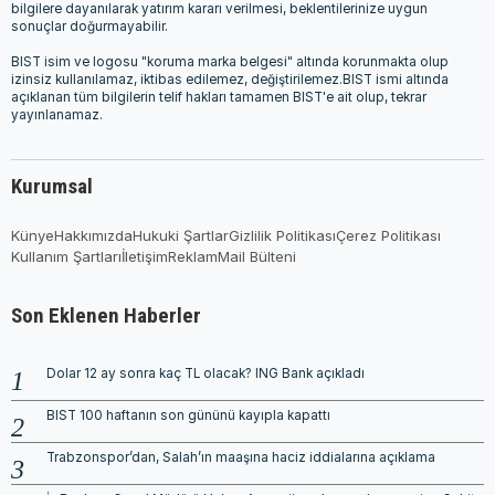
bilgilere dayanılarak yatırım kararı verilmesi, beklentilerinize uygun
sonuçlar doğurmayabilir.
BIST isim ve logosu "koruma marka belgesi" altında korunmakta olup
izinsiz kullanılamaz, iktibas edilemez, değiştirilemez.BIST ismi altında
açıklanan tüm bilgilerin telif hakları tamamen BIST'e ait olup, tekrar
yayınlanamaz.
Kurumsal
Künye
Hakkımızda
Hukuki Şartlar
Gizlilik Politikası
Çerez Politikası
Kullanım Şartları
İletişim
Reklam
Mail Bülteni
Son Eklenen Haberler
Dolar 12 ay sonra kaç TL olacak? ING Bank açıkladı
BIST 100 haftanın son gününü kayıpla kapattı
Trabzonspor’dan, Salah’ın maaşına haciz iddialarına açıklama