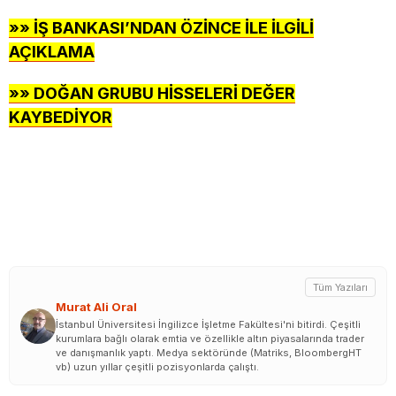
»» İŞ BANKASI’NDAN ÖZİNCE İLE İLGİLİ
AÇIKLAMA
»» DOĞAN GRUBU HİSSELERİ DEĞER
KAYBEDİYOR
Tüm Yazıları
Murat Ali Oral
İstanbul Üniversitesi İngilizce İşletme Fakültesi'ni bitirdi. Çeşitli
kurumlara bağlı olarak emtia ve özellikle altın piyasalarında trader
ve danışmanlık yaptı. Medya sektöründe (Matriks, BloombergHT
vb) uzun yıllar çeşitli pozisyonlarda çalıştı.