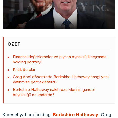
ÖZET
Finansal değerlemeler ve piyasa oynaklığı karşısında
holding portföyü
Kritik Sorular
Greg Abel döneminde Berkshire Hathaway hangi yeni
yatırımları gerçekleştirdi?
Berkshire Hathaway nakit rezervlerinin güncel
büyüklüğü ne kadardır?
Küresel yatırım holdingi
Berkshire Hathaway
, Greg