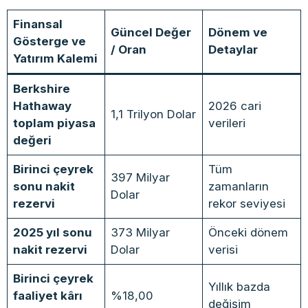
Finansal
Güncel Değer
Dönem ve
Gösterge ve
/ Oran
Detaylar
Yatırım Kalemi
Berkshire
Hathaway
2026 cari
1,1 Trilyon Dolar
toplam piyasa
verileri
değeri
Birinci çeyrek
Tüm
397 Milyar
sonu nakit
zamanların
Dolar
rezervi
rekor seviyesi
2025 yıl sonu
373 Milyar
Önceki dönem
nakit rezervi
Dolar
verisi
Birinci çeyrek
Yıllık bazda
faaliyet kârı
%18,00
değişim