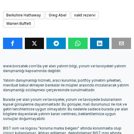
Berkshire Hathaway
Greg Abel
nakit rezervi
Warren Buffett
www.borsatek.com’da yer alan yatırım bilgi, yorum ve tavsiyeleri yatırım
danışmanlığı kapsamında değildir.
Yatırım danışmanlığı hizmeti, aracı kurumlar, portföy yönetim şirketleri,
mevduat kabul etmeyen bankalar ile müşteri arasında imzalanacak yatırım
danışmanlığı sözleşmesi çerçevesinde sunulmaktadır.
Burada yer alan yorum ve tavsiyeler, yorum ve tavsiyede bulunanların
kişisel görüşlerine dayanmaktadır. Bu görüşler, mali durumunuz ile risk ve
getiri tercihlerinize uygun olmayabilir. Bu nedenle sadece burada yer alan
bilgilere dayanılarak yatırım kararı verilmesi, beklentilerinize uygun
sonuçlar doğurmayabilir.
BIST isim ve logosu "koruma marka belgesi" altında korunmakta olup
izinsiz kullanılamaz, iktibas edilemez, değiştirilemez.BIST ismi altında