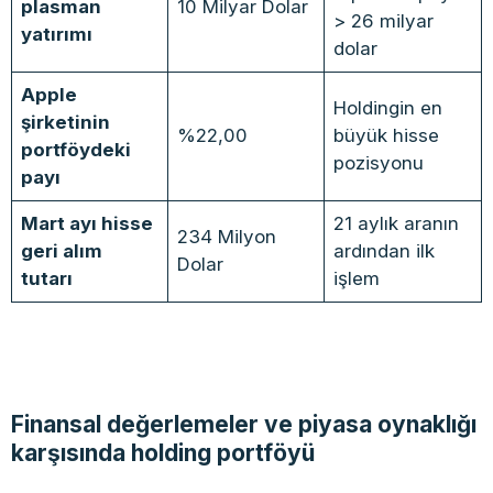
plasman
10 Milyar Dolar
> 26 milyar
yatırımı
dolar
Apple
Holdingin en
şirketinin
%22,00
büyük hisse
portföydeki
pozisyonu
payı
Mart ayı hisse
21 aylık aranın
234 Milyon
geri alım
ardından ilk
Dolar
tutarı
işlem
Finansal değerlemeler ve piyasa oynaklığı
karşısında holding portföyü