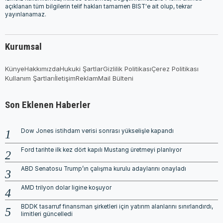
açıklanan tüm bilgilerin telif hakları tamamen BIST'e ait olup, tekrar
yayınlanamaz.
Kurumsal
Künye
Hakkımızda
Hukuki Şartlar
Gizlilik Politikası
Çerez Politikası
Kullanım Şartları
İletişim
Reklam
Mail Bülteni
Son Eklenen Haberler
Dow Jones istihdam verisi sonrası yükselişle kapandı
Ford tarihte ilk kez dört kapılı Mustang üretmeyi planlıyor
ABD Senatosu Trump’ın çalışma kurulu adaylarını onayladı
AMD trilyon dolar ligine koşuyor
BDDK tasarruf finansman şirketleri için yatırım alanlarını sınırlandırdı,
limitleri güncelledi