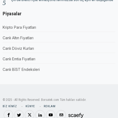
Çin’de üretici fiyat enflasyonu temmuzda son üç ayın en düşüğünde
Piyasalar
Kripto Para Fiyatları
Canlı Altın Fiyatları
Canlı Döviz Kurları
Canlı Emtia Fiyatları
Canlı BİST Endeksleri
© 2025 - All Rights Reserved. Borsatek.com Tüm hakları saklıdır.
BIZ KIMIZ
KÜNYE
REKLAM