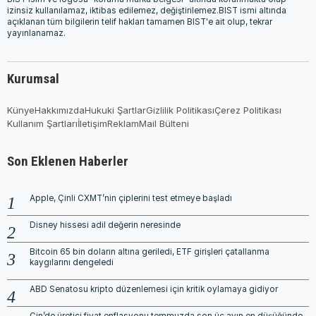
izinsiz kullanılamaz, iktibas edilemez, değiştirilemez.BIST ismi altında
açıklanan tüm bilgilerin telif hakları tamamen BIST'e ait olup, tekrar
yayınlanamaz.
Kurumsal
Künye
Hakkımızda
Hukuki Şartlar
Gizlilik Politikası
Çerez Politikası
Kullanım Şartları
İletişim
Reklam
Mail Bülteni
Son Eklenen Haberler
Apple, Çinli CXMT’nin çiplerini test etmeye başladı
Disney hissesi adil değerin neresinde
Bitcoin 65 bin doların altına geriledi, ETF girişleri çatallanma
kaygılarını dengeledi
ABD Senatosu kripto düzenlemesi için kritik oylamaya gidiyor