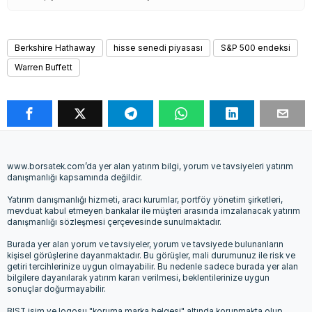
Berkshire Hathaway
hisse senedi piyasası
S&P 500 endeksi
Warren Buffett
www.borsatek.com’da yer alan yatırım bilgi, yorum ve tavsiyeleri yatırım
danışmanlığı kapsamında değildir.
Yatırım danışmanlığı hizmeti, aracı kurumlar, portföy yönetim şirketleri,
mevduat kabul etmeyen bankalar ile müşteri arasında imzalanacak yatırım
danışmanlığı sözleşmesi çerçevesinde sunulmaktadır.
Burada yer alan yorum ve tavsiyeler, yorum ve tavsiyede bulunanların
kişisel görüşlerine dayanmaktadır. Bu görüşler, mali durumunuz ile risk ve
getiri tercihlerinize uygun olmayabilir. Bu nedenle sadece burada yer alan
bilgilere dayanılarak yatırım kararı verilmesi, beklentilerinize uygun
sonuçlar doğurmayabilir.
BIST isim ve logosu "koruma marka belgesi" altında korunmakta olup