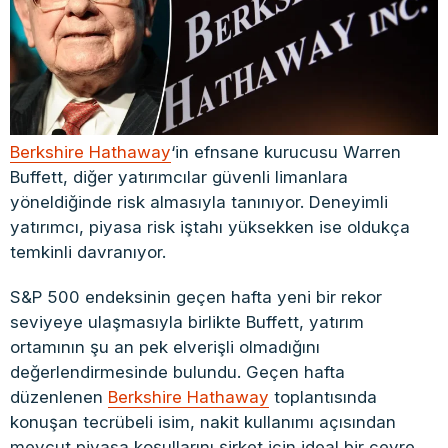
Berkshire Hathaway
‘in efnsane kurucusu Warren
Buffett, diğer yatırımcılar güvenli limanlara
yöneldiğinde risk almasıyla tanınıyor. Deneyimli
yatırımcı, piyasa risk iştahı yüksekken ise oldukça
temkinli davranıyor.
S&P 500 endeksinin geçen hafta yeni bir rekor
seviyeye ulaşmasıyla birlikte Buffett, yatırım
ortamının şu an pek elverişli olmadığını
değerlendirmesinde bulundu. Geçen hafta
düzenlenen
Berkshire Hathaway
toplantısında
konuşan tecrübeli isim, nakit kullanımı açısından
mevcut piyasa koşullarını şirket için ideal bir çevre