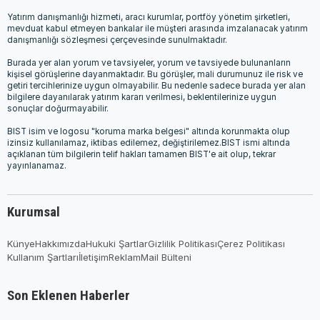
Yatırım danışmanlığı hizmeti, aracı kurumlar, portföy yönetim şirketleri,
mevduat kabul etmeyen bankalar ile müşteri arasında imzalanacak yatırım
danışmanlığı sözleşmesi çerçevesinde sunulmaktadır.
Burada yer alan yorum ve tavsiyeler, yorum ve tavsiyede bulunanların
kişisel görüşlerine dayanmaktadır. Bu görüşler, mali durumunuz ile risk ve
getiri tercihlerinize uygun olmayabilir. Bu nedenle sadece burada yer alan
bilgilere dayanılarak yatırım kararı verilmesi, beklentilerinize uygun
sonuçlar doğurmayabilir.
BIST isim ve logosu "koruma marka belgesi" altında korunmakta olup
izinsiz kullanılamaz, iktibas edilemez, değiştirilemez.BIST ismi altında
açıklanan tüm bilgilerin telif hakları tamamen BIST'e ait olup, tekrar
yayınlanamaz.
Kurumsal
Künye
Hakkımızda
Hukuki Şartlar
Gizlilik Politikası
Çerez Politikası
Kullanım Şartları
İletişim
Reklam
Mail Bülteni
Son Eklenen Haberler