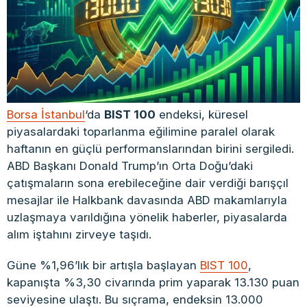
Borsa İstanbul
‘da
BIST 100
endeksi, küresel
piyasalardaki toparlanma eğilimine paralel olarak
haftanın en güçlü performanslarından birini sergiledi.
ABD Başkanı Donald Trump’ın Orta Doğu’daki
çatışmaların sona erebileceğine dair verdiği barışçıl
mesajlar ile Halkbank davasında ABD makamlarıyla
uzlaşmaya varıldığına yönelik haberler, piyasalarda
alım iştahını zirveye taşıdı.
Güne %1,96’lık bir artışla başlayan
BIST 100
,
kapanışta %3,30 civarında prim yaparak 13.130 puan
seviyesine ulaştı. Bu sıçrama, endeksin 13.000