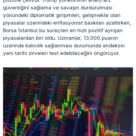
pozitife çevirdi. Trump yönetiminin enerji arz
güvenliğini sağlama ve savaşın durdurulması
yönündeki diplomatik girişimleri, gelişmekte olan
piyasalar üzerindeki enflasyonist baskıları azaltırken,
Borsa İstanbul bu süreçten en hızlı pozitif ayrışan
piyasalardan biri oldu. Uzmanlar, 13.000 puanın
üzerinde kalıcılık sağlanması durumunda endeksin
yeni tarihi zirveleri test edebileceğini öngörüyor.