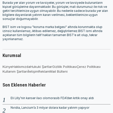
Burada yer alan yorum ve tavsiyeler, yorum ve tavsiyede bulunanların
kişisel görüşlerine dayanmaktadır. Bu görüşler, mali durumunuz ile risk ve
getiri tercihlerinize uygun olmayabilir. Bu nedenle sadece burada yer alan
bilgilere dayanılarak yatırım kararı verilmesi, beklentilerinize uygun
sonuçlar doğurmayabilir.
BIST isim ve logosu "koruma marka belgesi" altında korunmakta olup
izinsiz kullanılamaz, iktibas edilemez, değiştirilemez.BIST ismi altında
açıklanan tüm bilgilerin telif hakları tamamen BIST'e ait olup, tekrar
yayınlanamaz.
Kurumsal
Künye
Hakkımızda
Hukuki Şartlar
Gizlilik Politikası
Çerez Politikası
Kullanım Şartları
İletişim
Reklam
Mail Bülteni
Son Eklenen Haberler
Eli Lilly’nin kanser ilacı olomorasib FDA’den kritik onay aldı
Nvidia, Lancium’a 3 milyar dolara kadar yatırım yapıyor