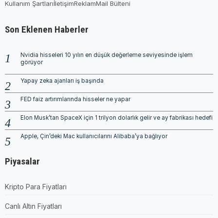
Kullanım Şartları
İletişim
Reklam
Mail Bülteni
Son Eklenen Haberler
Nvidia hisseleri 10 yılın en düşük değerleme seviyesinde işlem
görüyor
Yapay zeka ajanları iş başında
FED faiz artırımlarında hisseler ne yapar
Elon Musk’tan SpaceX için 1 trilyon dolarlık gelir ve ay fabrikası hedefi
Apple, Çin’deki Mac kullanıcılarını Alibaba’ya bağlıyor
Piyasalar
Kripto Para Fiyatları
Canlı Altın Fiyatları