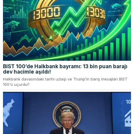
BIST 100’de Halkbank bayramı: 13 bin puan barajı
dev hacimle aşıldı!
Halkbank davasındaki tarihi uzlaşı ve Trump’ın barış mesajları BIST
100'ü uçurdu?