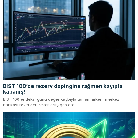
BIST 100’de rezerv dopingine rağmen kayıpla
kapanış!
BIST 100 endeksi günü değer kaybıyla tamamlarken, merkez
bankası rezervleri rekor artış gösterdi.