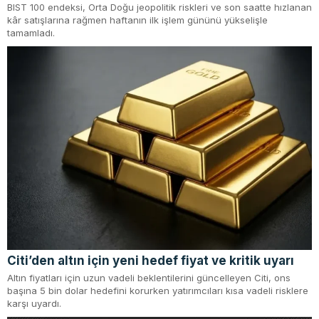
BIST 100 endeksi, Orta Doğu jeopolitik riskleri ve son saatte hızlanan
kâr satışlarına rağmen haftanın ilk işlem gününü yükselişle
tamamladı.
Citi’den altın için yeni hedef fiyat ve kritik uyarı
Altın fiyatları için uzun vadeli beklentilerini güncelleyen Citi, ons
başına 5 bin dolar hedefini korurken yatırımcıları kısa vadeli risklere
karşı uyardı.