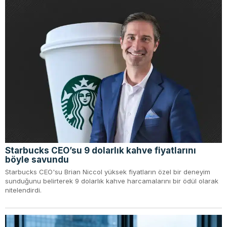
Starbucks CEO’su 9 dolarlık kahve fiyatlarını
böyle savundu
Starbucks CEO'su Brian Niccol yüksek fiyatların özel bir deneyim
sunduğunu belirterek 9 dolarlık kahve harcamalarını bir ödül olarak
nitelendirdi.