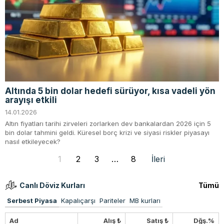
Altında 5 bin dolar hedefi sürüyor, kısa vadeli yön
arayışı etkili
14.01.2026
Altın fiyatları tarihi zirveleri zorlarken dev bankalardan 2026 için 5
bin dolar tahmini geldi. Küresel borç krizi ve siyasi riskler piyasayı
nasıl etkileyecek?
1
2
3
…
8
İleri
Canlı Döviz Kurları
Tümü
Serbest Piyasa
Kapalıçarşı
Pariteler
MB kurları
Ad
Alış ₺
Satış ₺
Dğş.%