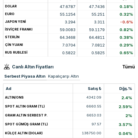
47.6787
47.7436
0.18%
DOLAR
55.1254
55.251
0.32%
EURO
3.294
3.311
-0.6%
JAPON YENİ
59.0083
59.1179
0.82%
İSVİÇRE FRANKI
64.3468
64.4811
0.38%
STERLİN
7.0704
7.0812
0.29%
ÇİN YUANI
0.5822
0.5825
0.65%
RUS RUBLESİ
Canlı Altın Fiyatları
Tümü
Serbest Piyasa Altın
Kapalıçarşı Altın
Ad
Satış ₺
Dğş.%
4342.09
2.4%
ALTIN/ONS
6660.55
2.59%
SPOT ALTIN GRAM (TL)
6653.03
2%
GRAM ALTIN SERBEST P.
97.57
3.57%
SPOT GÜMÜŞ GRAM (TL)
138750.00
0.04%
KÜLÇE ALTIN (DOLAR)