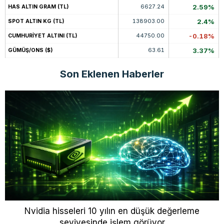
6627.24
2.59%
HAS ALTIN GRAM (TL)
138903.00
2.4%
SPOT ALTIN KG (TL)
44750.00
-0.18%
CUMHURİYET ALTINI (TL)
63.61
3.37%
GÜMÜŞ/ONS ($)
Son Eklenen Haberler
Nvidia hisseleri 10 yılın en düşük değerleme
seviyesinde işlem görüyor