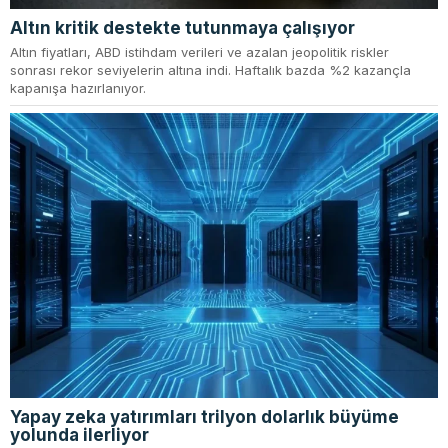
Altın kritik destekte tutunmaya çalışıyor
Altın fiyatları, ABD istihdam verileri ve azalan jeopolitik riskler
sonrası rekor seviyelerin altına indi. Haftalık bazda %2 kazançla
kapanışa hazırlanıyor.
Yapay zeka yatırımları trilyon dolarlık büyüme
yolunda ilerliyor