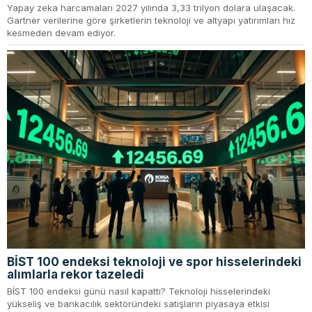
Yapay zeka harcamaları 2027 yılında 3,33 trilyon dolara ulaşacak.
Gartner verilerine göre şirketlerin teknoloji ve altyapı yatırımları hız
kesmeden devam ediyor.
BİST 100 endeksi teknoloji ve spor hisselerindeki
alımlarla rekor tazeledi
BİST 100 endeksi günü nasıl kapattı? Teknoloji hisselerindeki
yükseliş ve bankacılık sektöründeki satışların piyasaya etkisi