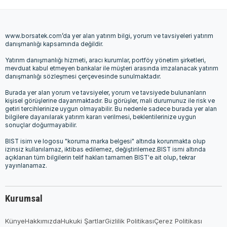
www.borsatek.com’da yer alan yatırım bilgi, yorum ve tavsiyeleri yatırım
danışmanlığı kapsamında değildir.
Yatırım danışmanlığı hizmeti, aracı kurumlar, portföy yönetim şirketleri,
mevduat kabul etmeyen bankalar ile müşteri arasında imzalanacak yatırım
danışmanlığı sözleşmesi çerçevesinde sunulmaktadır.
Burada yer alan yorum ve tavsiyeler, yorum ve tavsiyede bulunanların
kişisel görüşlerine dayanmaktadır. Bu görüşler, mali durumunuz ile risk ve
getiri tercihlerinize uygun olmayabilir. Bu nedenle sadece burada yer alan
bilgilere dayanılarak yatırım kararı verilmesi, beklentilerinize uygun
sonuçlar doğurmayabilir.
BIST isim ve logosu "koruma marka belgesi" altında korunmakta olup
izinsiz kullanılamaz, iktibas edilemez, değiştirilemez.BIST ismi altında
açıklanan tüm bilgilerin telif hakları tamamen BIST'e ait olup, tekrar
yayınlanamaz.
Kurumsal
Künye
Hakkımızda
Hukuki Şartlar
Gizlilik Politikası
Çerez Politikası