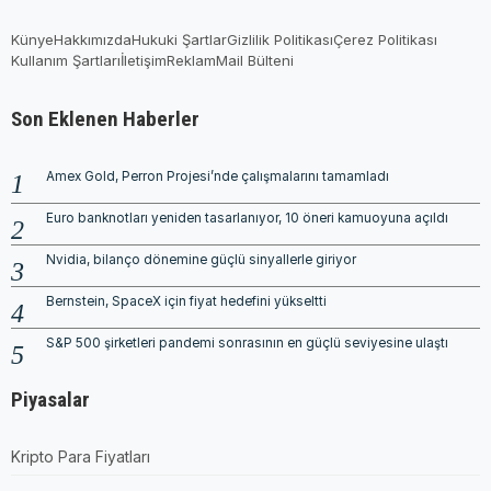
Künye
Hakkımızda
Hukuki Şartlar
Gizlilik Politikası
Çerez Politikası
Kullanım Şartları
İletişim
Reklam
Mail Bülteni
Son Eklenen Haberler
Amex Gold, Perron Projesi’nde çalışmalarını tamamladı
Euro banknotları yeniden tasarlanıyor, 10 öneri kamuoyuna açıldı
Nvidia, bilanço dönemine güçlü sinyallerle giriyor
Bernstein, SpaceX için fiyat hedefini yükseltti
S&P 500 şirketleri pandemi sonrasının en güçlü seviyesine ulaştı
Piyasalar
Kripto Para Fiyatları