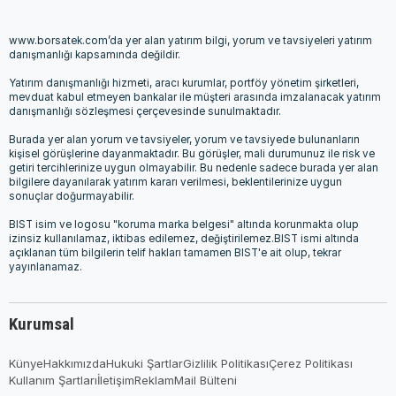
www.borsatek.com’da yer alan yatırım bilgi, yorum ve tavsiyeleri yatırım
danışmanlığı kapsamında değildir.
Yatırım danışmanlığı hizmeti, aracı kurumlar, portföy yönetim şirketleri,
mevduat kabul etmeyen bankalar ile müşteri arasında imzalanacak yatırım
danışmanlığı sözleşmesi çerçevesinde sunulmaktadır.
Burada yer alan yorum ve tavsiyeler, yorum ve tavsiyede bulunanların
kişisel görüşlerine dayanmaktadır. Bu görüşler, mali durumunuz ile risk ve
getiri tercihlerinize uygun olmayabilir. Bu nedenle sadece burada yer alan
bilgilere dayanılarak yatırım kararı verilmesi, beklentilerinize uygun
sonuçlar doğurmayabilir.
BIST isim ve logosu "koruma marka belgesi" altında korunmakta olup
izinsiz kullanılamaz, iktibas edilemez, değiştirilemez.BIST ismi altında
açıklanan tüm bilgilerin telif hakları tamamen BIST'e ait olup, tekrar
yayınlanamaz.
Kurumsal
Künye
Hakkımızda
Hukuki Şartlar
Gizlilik Politikası
Çerez Politikası
Kullanım Şartları
İletişim
Reklam
Mail Bülteni