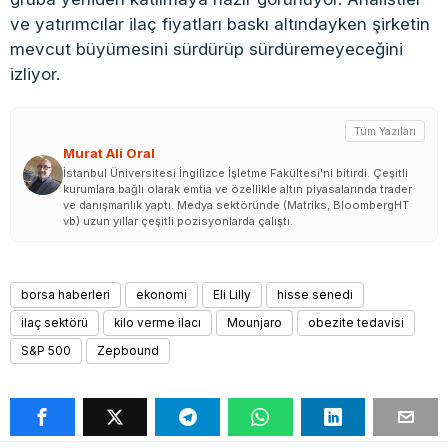
ve yatırımcılar ilaç fiyatları baskı altındayken şirketin
mevcut büyümesini sürdürüp sürdüremeyeceğini
izliyor.
Tüm Yazıları
Murat Ali Oral
İstanbul Üniversitesi İngilizce İşletme Fakültesi'ni bitirdi. Çeşitli
kurumlara bağlı olarak emtia ve özellikle altın piyasalarında trader
ve danışmanlık yaptı. Medya sektöründe (Matriks, BloombergHT
vb) uzun yıllar çeşitli pozisyonlarda çalıştı.
borsa haberleri
ekonomi
Eli Lilly
hisse senedi
ilaç sektörü
kilo verme ilacı
Mounjaro
obezite tedavisi
S&P 500
Zepbound