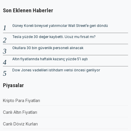
Son Eklenen Haberler
Güney Koreli bireysel yatırımcılar Wall Street’e geri döndü
Tesla yüzde 30 değer kaybetti. Ucuz mu fırsat mı?
Okullara 30 bin güvenlik personeli alınacak
Altın fiyatlarında haftalık kazanç yüzde 5’i aştı
Dow Jones vadelileri istihdam verisi öncesi geriliyor
Piyasalar
Kripto Para Fiyatları
Canlı Altın Fiyatları
Canlı Döviz Kurları