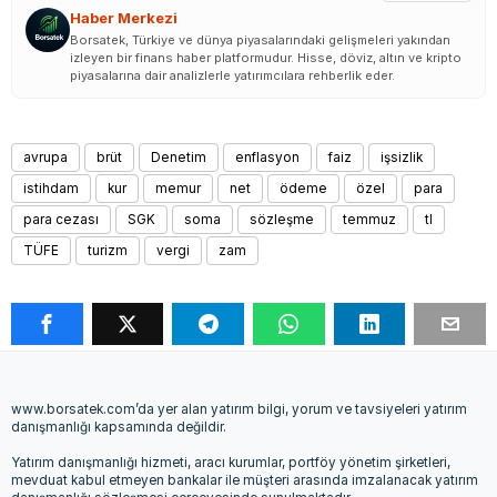
Haber Merkezi
Borsatek, Türkiye ve dünya piyasalarındaki gelişmeleri yakından
izleyen bir finans haber platformudur. Hisse, döviz, altın ve kripto
piyasalarına dair analizlerle yatırımcılara rehberlik eder.
avrupa
brüt
Denetim
enflasyon
faiz
işsizlik
istihdam
kur
memur
net
ödeme
özel
para
para cezası
SGK
soma
sözleşme
temmuz
tl
TÜFE
turizm
vergi
zam
www.borsatek.com’da yer alan yatırım bilgi, yorum ve tavsiyeleri yatırım
danışmanlığı kapsamında değildir.
Yatırım danışmanlığı hizmeti, aracı kurumlar, portföy yönetim şirketleri,
mevduat kabul etmeyen bankalar ile müşteri arasında imzalanacak yatırım