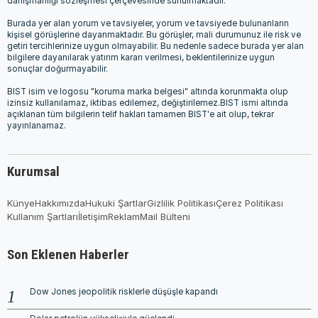
danışmanlığı sözleşmesi çerçevesinde sunulmaktadır.
Burada yer alan yorum ve tavsiyeler, yorum ve tavsiyede bulunanların
kişisel görüşlerine dayanmaktadır. Bu görüşler, mali durumunuz ile risk ve
getiri tercihlerinize uygun olmayabilir. Bu nedenle sadece burada yer alan
bilgilere dayanılarak yatırım kararı verilmesi, beklentilerinize uygun
sonuçlar doğurmayabilir.
BIST isim ve logosu "koruma marka belgesi" altında korunmakta olup
izinsiz kullanılamaz, iktibas edilemez, değiştirilemez.BIST ismi altında
açıklanan tüm bilgilerin telif hakları tamamen BIST'e ait olup, tekrar
yayınlanamaz.
Kurumsal
Künye
Hakkımızda
Hukuki Şartlar
Gizlilik Politikası
Çerez Politikası
Kullanım Şartları
İletişim
Reklam
Mail Bülteni
Son Eklenen Haberler
Dow Jones jeopolitik risklerle düşüşle kapandı