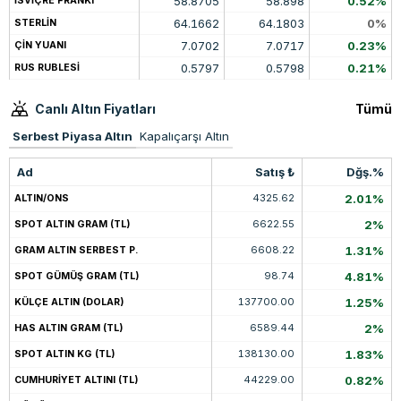
58.8705
58.898
0.52%
İSVİÇRE FRANKI
64.1662
64.1803
0%
STERLİN
7.0702
7.0717
0.23%
ÇİN YUANI
0.5797
0.5798
0.21%
RUS RUBLESİ
Canlı Altın Fiyatları
Tümü
Serbest Piyasa Altın
Kapalıçarşı Altın
Ad
Satış ₺
Dğş.%
4325.62
2.01%
ALTIN/ONS
6622.55
2%
SPOT ALTIN GRAM (TL)
6608.22
1.31%
GRAM ALTIN SERBEST P.
98.74
4.81%
SPOT GÜMÜŞ GRAM (TL)
137700.00
1.25%
KÜLÇE ALTIN (DOLAR)
6589.44
2%
HAS ALTIN GRAM (TL)
138130.00
1.83%
SPOT ALTIN KG (TL)
44229.00
0.82%
CUMHURİYET ALTINI (TL)