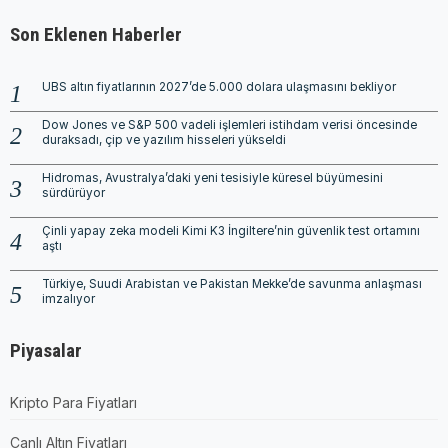
Son Eklenen Haberler
UBS altın fiyatlarının 2027’de 5.000 dolara ulaşmasını bekliyor
Dow Jones ve S&P 500 vadeli işlemleri istihdam verisi öncesinde
duraksadı, çip ve yazılım hisseleri yükseldi
Hidromas, Avustralya’daki yeni tesisiyle küresel büyümesini
sürdürüyor
Çinli yapay zeka modeli Kimi K3 İngiltere’nin güvenlik test ortamını
aştı
Türkiye, Suudi Arabistan ve Pakistan Mekke’de savunma anlaşması
imzalıyor
Piyasalar
Kripto Para Fiyatları
Canlı Altın Fiyatları