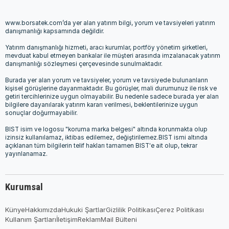
www.borsatek.com’da yer alan yatırım bilgi, yorum ve tavsiyeleri yatırım
danışmanlığı kapsamında değildir.
Yatırım danışmanlığı hizmeti, aracı kurumlar, portföy yönetim şirketleri,
mevduat kabul etmeyen bankalar ile müşteri arasında imzalanacak yatırım
danışmanlığı sözleşmesi çerçevesinde sunulmaktadır.
Burada yer alan yorum ve tavsiyeler, yorum ve tavsiyede bulunanların
kişisel görüşlerine dayanmaktadır. Bu görüşler, mali durumunuz ile risk ve
getiri tercihlerinize uygun olmayabilir. Bu nedenle sadece burada yer alan
bilgilere dayanılarak yatırım kararı verilmesi, beklentilerinize uygun
sonuçlar doğurmayabilir.
BIST isim ve logosu "koruma marka belgesi" altında korunmakta olup
izinsiz kullanılamaz, iktibas edilemez, değiştirilemez.BIST ismi altında
açıklanan tüm bilgilerin telif hakları tamamen BIST'e ait olup, tekrar
yayınlanamaz.
Kurumsal
Künye
Hakkımızda
Hukuki Şartlar
Gizlilik Politikası
Çerez Politikası
Kullanım Şartları
İletişim
Reklam
Mail Bülteni