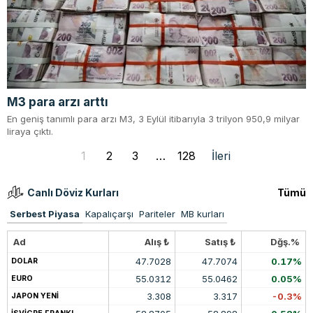
M3 para arzı arttı
En geniş tanımlı para arzı M3, 3 Eylül itibarıyla 3 trilyon 950,9 milyar
liraya çıktı.
1
2
3
…
128
İleri
Canlı Döviz Kurları
Tümü
Serbest Piyasa
Kapalıçarşı
Pariteler
MB kurları
Ad
Alış ₺
Satış ₺
Dğş.%
47.7028
47.7074
0.17%
DOLAR
55.0312
55.0462
0.05%
EURO
3.308
3.317
-0.3%
JAPON YENİ