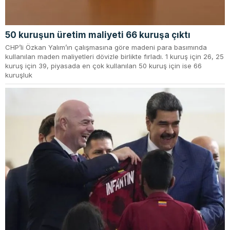
50 kuruşun üretim maliyeti 66 kuruşa çıktı
CHP’li Özkan Yalım’ın çalışmasına göre madeni para basımında
kullanılan maden maliyetleri dövizle birlikte fırladı. 1 kuruş için 26, 25
kuruş için 39, piyasada en çok kullanılan 50 kuruş için ise 66
kuruşluk