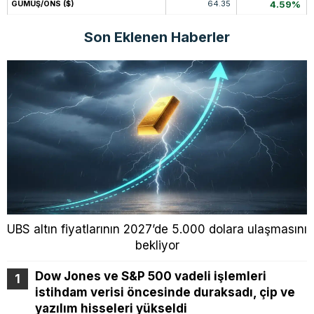
64.35
4.59%
GÜMÜŞ/ONS ($)
Son Eklenen Haberler
UBS altın fiyatlarının 2027’de 5.000 dolara ulaşmasını
bekliyor
Dow Jones ve S&P 500 vadeli işlemleri
istihdam verisi öncesinde duraksadı, çip ve
yazılım hisseleri yükseldi