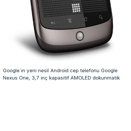
Google`ın yeni nesil Android cep telefonu Google
Nexus One, 3,7 inç kapasitif AMOLED dokunmatik
ekrana (480×800 piksel) sahip. Google Nexus
One’da ayrıca opsiyonel çoklu dokunmatik özelliği, 1
GHz işlemci, HSPA, WLAN, 5 megapiksel kamera, A-
GPS alıcı, arttırılabilir hafıza (microSD), Bluetooth,
USB, 4 bant GSM, Android 2.1 işletim sistemi yer
alıyor.
Fiyat: 530 ABD Doları (Amerika satış fiyatı)