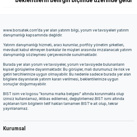
beklentilerin belirgin biçimde üzerinde geldi
www.borsatek.com’da yer alan yatırım bilgi, yorum ve tavsiyeleri yatırım
danışmanlığı kapsamında değildir.
Yatırım danışmanlığı hizmeti, aracı kurumlar, portföy yönetim şirketleri,
mevduat kabul etmeyen bankalar ile müşteri arasında imzalanacak yatırım
danışmanlığı sözleşmesi çerçevesinde sunulmaktadır.
Burada yer alan yorum ve tavsiyeler, yorum ve tavsiyede bulunanların
kişisel görüşlerine dayanmaktadır. Bu görüşler, mali durumunuz ile risk ve
getiri tercihlerinize uygun olmayabilir. Bu nedenle sadece burada yer alan
bilgilere dayanılarak yatırım kararı verilmesi, beklentilerinize uygun
sonuçlar doğurmayabilir.
BIST isim ve logosu "koruma marka belgesi" altında korunmakta olup
izinsiz kullanılamaz, iktibas edilemez, değiştirilemez.BIST ismi altında
açıklanan tüm bilgilerin telif hakları tamamen BIST'e ait olup, tekrar
yayınlanamaz.
Kurumsal