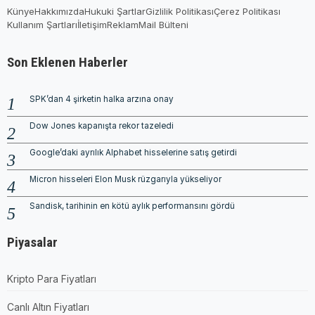
Künye
Hakkımızda
Hukuki Şartlar
Gizlilik Politikası
Çerez Politikası
Kullanım Şartları
İletişim
Reklam
Mail Bülteni
Son Eklenen Haberler
SPK’dan 4 şirketin halka arzına onay
Dow Jones kapanışta rekor tazeledi
Google’daki ayrılık Alphabet hisselerine satış getirdi
Micron hisseleri Elon Musk rüzgarıyla yükseliyor
Sandisk, tarihinin en kötü aylık performansını gördü
Piyasalar
Kripto Para Fiyatları
Canlı Altın Fiyatları