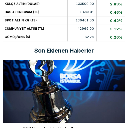
133500.00
2.89%
KÜLÇE ALTIN (DOLAR)
6493.31
0.46%
HAS ALTIN GRAM (TL)
136461.00
0.42%
SPOT ALTIN KG (TL)
42969.00
3.12%
CUMHURİYET ALTINI (TL)
62.24
0.26%
GÜMÜŞ/ONS ($)
Son Eklenen Haberler