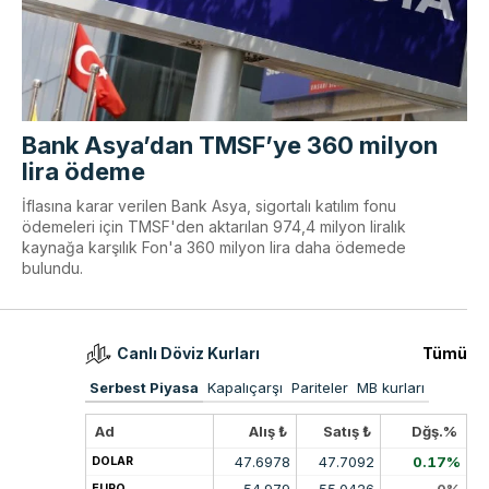
Bank Asya’dan TMSF’ye 360 milyon
lira ödeme
İflasına karar verilen Bank Asya, sigortalı katılım fonu
ödemeleri için TMSF'den aktarılan 974,4 milyon liralık
kaynağa karşılık Fon'a 360 milyon lira daha ödemede
bulundu.
Canlı Döviz Kurları
Tümü
Serbest Piyasa
Kapalıçarşı
Pariteler
MB kurları
Ad
Alış ₺
Satış ₺
Dğş.%
47.6978
47.7092
0.17%
DOLAR
54.979
55.0426
0%
EURO