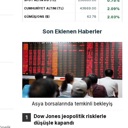
0.75%
SPOT ALTIN KG (TL)
43869.00
2.09%
CUMHURİYET ALTINI (TL)
62.78
2.03%
GÜMÜŞ/ONS ($)
Son Eklenen Haberler
Asya borsalarında temkinli bekleyiş
Dow Jones jeopolitik risklerle
düşüşle kapandı
önelik