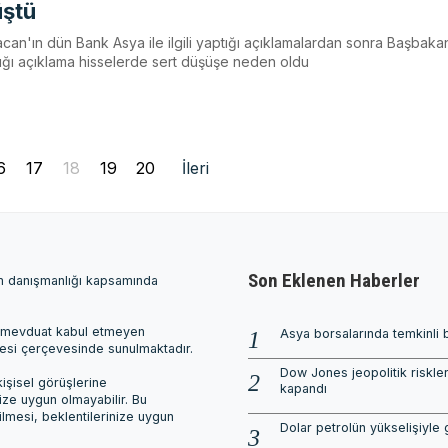
üştü
can'ın dün Bank Asya ile ilgili yaptığı açıklamalardan sonra Başbaka
tığı açıklama hisselerde sert düşüşe neden oldu
6
17
18
19
20
İleri
Son Eklenen Haberler
ım danışmanlığı kapsamında
ri, mevduat kabul etmeyen
Asya borsalarında temkinli 
mesi çerçevesinde sunulmaktadır.
Dow Jones jeopolitik riskle
işisel görüşlerine
kapandı
nize uygun olmayabilir. Bu
ilmesi, beklentilerinize uygun
Dolar petrolün yükselişiyle 