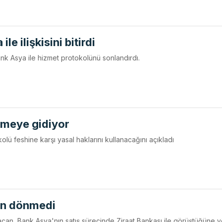
e ilişkisini bitirdi
k Asya ile hizmet protokolünü sonlandırdı.
meye gidiyor
olü feshine karşı yasal haklarını kullanacağını açıkladı
n dönmedi
can, Bank Asya'nın satış sürecinde Ziraat Bankası ile görüştüğüne y