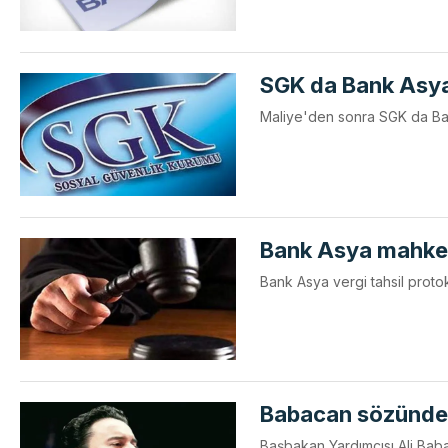
SGK da Bank Asya il
Maliye'den sonra SGK da Ban
Bank Asya mahke
Bank Asya vergi tahsil protok
Babacan sözünde
Başbakan Yardımcısı Ali Baba