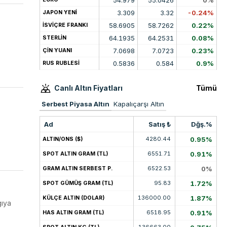
3.309
3.32
-0.24%
JAPON YENİ
58.6905
58.7262
0.22%
İSVİÇRE FRANKI
64.1935
64.2531
0.08%
STERLİN
7.0698
7.0723
0.23%
ÇİN YUANI
0.5836
0.584
0.9%
RUS RUBLESİ
Canlı Altın Fiyatları
Tümü
Serbest Piyasa Altın
Kapalıçarşı Altın
Ad
Satış ₺
Dğş.%
4280.44
0.95%
ALTIN/ONS ($)
6551.71
0.91%
SPOT ALTIN GRAM (TL)
6522.53
0%
GRAM ALTIN SERBEST P.
95.83
1.72%
SPOT GÜMÜŞ GRAM (TL)
136000.00
1.87%
KÜLÇE ALTIN (DOLAR)
gıya
6518.95
0.91%
HAS ALTIN GRAM (TL)
136663.00