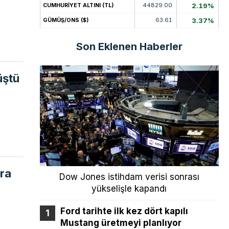
44829.00
2.19%
CUMHURİYET ALTINI (TL)
63.61
3.37%
GÜMÜŞ/ONS ($)
Son Eklenen Haberler
üştü
ara
Dow Jones istihdam verisi sonrası
yükselişle kapandı
Ford tarihte ilk kez dört kapılı
Mustang üretmeyi planlıyor