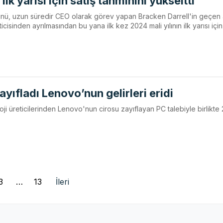
lk yarısı için satış tahminini yükseltti
 günü, uzun süredir CEO olarak görev yapan Bracken Darrell'in geçen
ticisinden ayrılmasından bu yana ilk kez 2024 mali yılının ilk yarısı için
zayıfladı Lenovo’nun gelirleri eridi
i üreticilerinden Lenovo'nun cirosu zayıflayan PC talebiyle birlikte
3
…
13
İleri