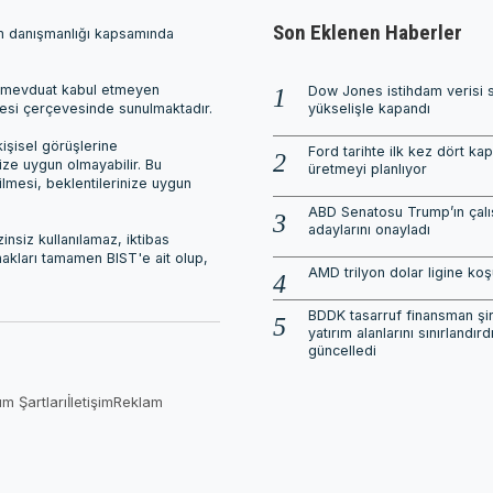
Son Eklenen Haberler
ım danışmanlığı kapsamında
ri, mevduat kabul etmeyen
Dow Jones istihdam verisi 
mesi çerçevesinde sunulmaktadır.
yükselişle kapandı
işisel görüşlerine
Ford tarihte ilk kez dört ka
nize uygun olmayabilir. Bu
üretmeyi planlıyor
ilmesi, beklentilerinize uygun
ABD Senatosu Trump’ın çalı
adaylarını onayladı
nsiz kullanılamaz, iktibas
 hakları tamamen BIST'e ait olup,
AMD trilyon dolar ligine ko
BDDK tasarruf finansman şirk
yatırım alanlarını sınırlandırdı
güncelledi
ım Şartları
İletişim
Reklam