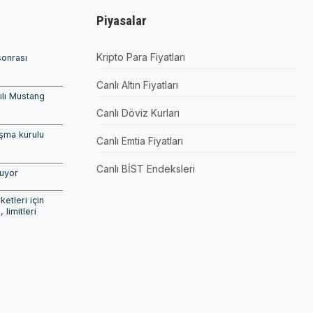
Piyasalar
Kripto Para Fiyatları
sonrası
Canlı Altın Fiyatları
pılı Mustang
Canlı Döviz Kurları
şma kurulu
Canlı Emtia Fiyatları
Canlı BİST Endeksleri
şuyor
etleri için
, limitleri