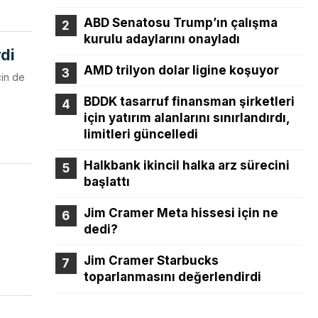
ABD Senatosu Trump’ın çalışma
kurulu adaylarını onayladı
rdi
AMD trilyon dolar ligine koşuyor
çin de
BDDK tasarruf finansman şirketleri
için yatırım alanlarını sınırlandırdı,
limitleri güncelledi
Halkbank ikincil halka arz sürecini
başlattı
Jim Cramer Meta hissesi için ne
dedi?
Jim Cramer Starbucks
toparlanmasını değerlendirdi