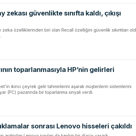
 zekası güvenlikte sınıfta kaldı, çıkışı
zeka özelliklerinden biri olan Recall özelliğini güvenlik sıkıntıları o
.
rının toparlanmasıyla HP’nin gelirleri
'in ikinci çeyrek gelir tahminlerini aşarak müşterilerin sistemlerini
ayar (PC) pazarında bir toparlanma sinyali verdi.
ıklamalar sonrası Lenovo hisseleri çakıldı
ının ardından Lenovo payları da keskin bir düşüş yaşadı.