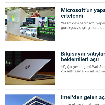
Microsoft’un yapay
ertelendi
Yazılım devi Microsoft, yapay 
gerekçesiyle çıkışını erteledi
Bilgisayar satışla
beklentileri aştı
HP, Çarşamba günü Wall Street
yükseltmesiyle kişisel bilgis
Intel’den gelen aç
Intel'in olumsuz açıklamalar