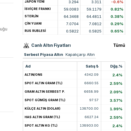
3.294
3.311
-0.6%
JAPON YENİ
59.0083
59.1179
0.82%
İSVİÇRE FRANKI
64.3468
64.4811
0.38%
STERLİN
7.0704
7.0812
0.29%
ÇİN YUANI
lduğu
0.5822
0.5825
0.65%
RUS RUBLESİ
Canlı Altın Fiyatları
Tümü
Serbest Piyasa Altın
Kapalıçarşı Altın
Ad
Satış ₺
Dğş.%
4342.09
2.4%
ALTIN/ONS
6660.55
2.59%
SPOT ALTIN GRAM (TL)
6658.99
2.09%
GRAM ALTIN SERBEST P.
97.57
3.57%
SPOT GÜMÜŞ GRAM (TL)
138700.00
1.99%
KÜLÇE ALTIN (DOLAR)
6627.24
2.59%
HAS ALTIN GRAM (TL)
138903.00
2.4%
SPOT ALTIN KG (TL)