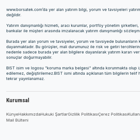
www.borsatek.com’da yer alan yatırım bilgi, yorum ve tavsiyeleri yatır
değildir.
Yatırım danışmanlığı hizmeti, aracı kurumlar, portföy yönetim şirketle
bankalar ile müşteri arasında imzalanacak yatırım danışmanlığı sözleş
Burada yer alan yorum ve tavsiyeler, yorum ve tavsiyede bulunanların k
dayanmaktadır. Bu görüşler, mali durumunuz ile risk ve getiri tercihleri
nedenle sadece burada yer alan bilgilere dayanılarak yatırım kararı ver
sonuçlar doğurmayabilir.
BIST isim ve logosu "koruma marka belgesi" altında korunmakta olup izi
edilemez, değiştirilemez.BIST ismi altında açıklanan tüm bilgilerin telif
tekrar yayınlanamaz.
Kurumsal
Künye
Hakkımızda
Hukuki Şartlar
Gizlilik Politikası
Çerez Politikası
Kullan
Mail Bülteni