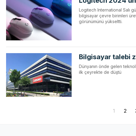
Logitech 2024’ün i
Logitech International Salı
bilgisayar çevre birimleri üre
görünümünü yükseltti.
Bilgisayar talebi 
Dünyanın önde gelen teknoloj
ilk çeyrekte de düştü
1
2