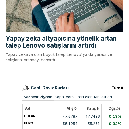
Yapay zeka altyapısına yönelik artan
talep Lenovo satışlarını artırdı
Yapay zekaya olan büyük talep Lenovo'ya da yaradı ve
satışlarını artırmayı başardı.
Canlı Döviz Kurları
Tümü
Serbest Piyasa
Kapalıçarşı
Pariteler
MB kurları
Ad
Alış ₺
Satış ₺
Dğş.%
47.6787
47.7436
0.18%
DOLAR
55.1254
55.251
0.32%
EURO